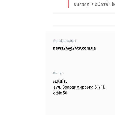
вигляді чобота і і
E-mail редакції
news24@24tv.com.ua
Ми тут:
м.Київ
,
вул. Володимирська
61/11,
офіс
50