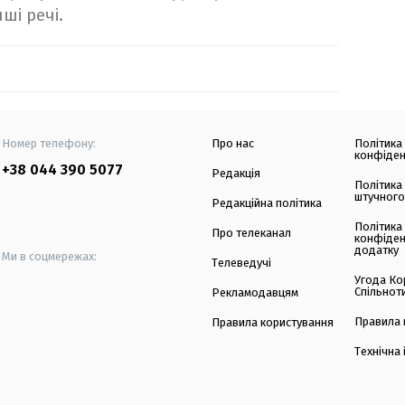
нші речі.
Номер телефону:
Про нас
Політика
конфіден
+38 044 390 5077
Редакція
Політика
штучного
Редакційна політика
Політика
Про телеканал
конфіден
додатку
Ми в соцмережах:
Телеведучі
Угода Ко
Спільнот
Рекламодавцям
Правила 
Правила користування
Технічна