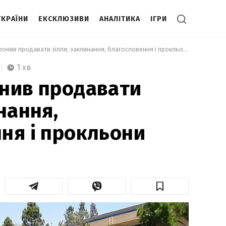
УКРАЇНИ
ЕКСКЛЮЗИВИ
АНАЛІТИКА
ІГРИ
 eBay заборонив продавати зілля, заклинання, благословення і прокльони 
1 хв
нив продавати
нання,
ня і прокльони