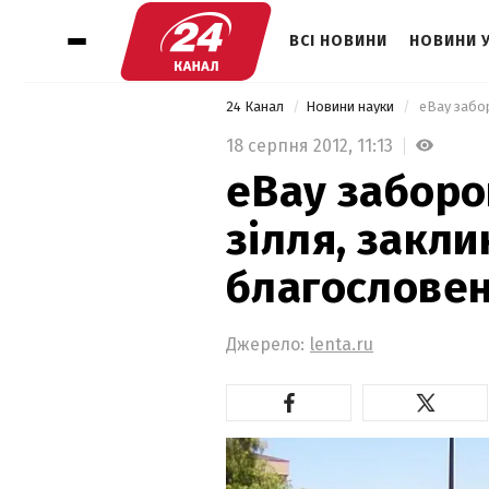
ВСІ НОВИНИ
НОВИНИ 
24 Канал
Новини науки
18 серпня 2012,
11:13
eBay заборо
зілля, закли
благословен
Джерело:
lenta.ru