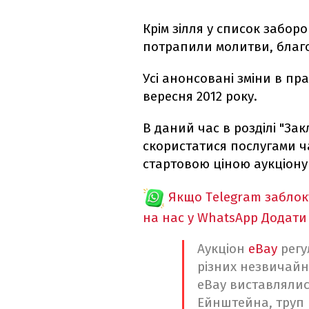
Крім зілля у список забор
потрапили молитви, благо
Усі анонсовані зміни в пр
вересня 2012 року.
В даний час в розділі "За
скористатися послугами ч
стартовою ціною аукціону 
Якщо Telegram забло
на нас у WhatsApp
Додати
Аукціон
eBay
регу
різних незвичайн
eBay виставлялис
Ейнштейна, труп 