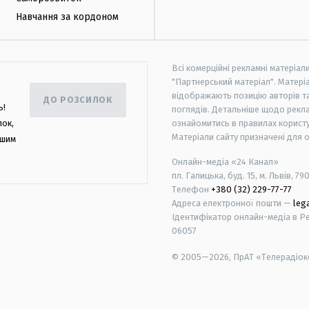
Навчання за кордоном
Всі комерційні рекламні матеріал
"Партнерський матеріал". Матеріа
відображають позицію авторів та 
ДО РОЗСИЛОК
ь!
поглядів. Детальніше щодо рекл
лок,
ознайомитись в правилах користу
Матеріали сайту призначені для 
ашим
Онлайн-медіа «24 Канал»
пл. Галицька, буд. 15, м. Львів, 79
Телефон
+380 (32) 229-77-77
Адреса електронної пошти —
leg
Ідентифікатор онлайн-медіа в Реє
06057
© 2005—2026,
ПрАТ «Телерадіоко
android
apple