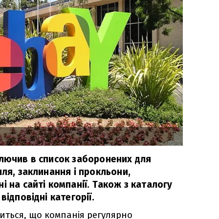
ключив в список заборонених для
лля, заклинання і прокльони,
і на сайті компанії. Також з каталогу
відповідні категорії.
риться, що компанія регулярно