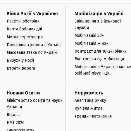
Війна Росії з Україною
Мобілізація в Україні
Ракетні обстріли
Звільнення з військової
служби
Карта бойових дій
Мобілізація 50+
Мирні переговори
Мобілізація жінок
Повітряна тривога в Україні
Контракт для 18-24-річних
Масована атака по Україні
Відстрочка від мобілізації
Вибухи у Росії
Мобілізація в Україні: скільк
Втрати ворога
осіб мобілізує ТЦК
Новини Освіти
Нерухомість
Міністерство освіти та науки
Аналітика ринку
України
Купівля житла
Школа
Тренди і натхнення
НМТ 2026
Саморозвиток