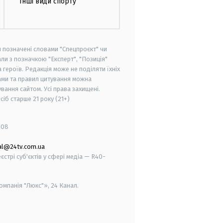
Інші види спорту
и позначені словами "Спецпроєкт" чи
ли з позначкою "Експерт", "Позиція"
героїв. Редакція може не поділяти їхніх
ами та правил цитування можна
вання сайтом. Усі права захищені.
осіб старше
21 року (21+)
008
al@24tv.com.ua
стрі суб'єктів у сфері медіа — R40-
мпанія "Люкс"», 24 Канал.
smart tv
samsung smart tv