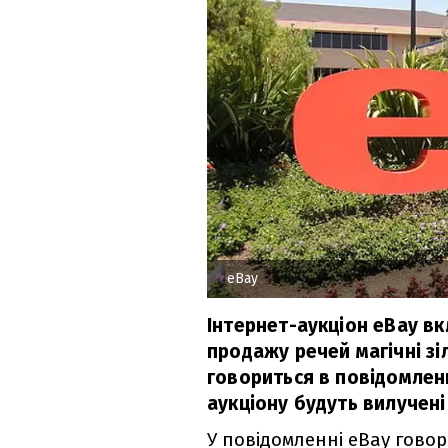
eBay
Інтернет-аукціон eBay в
продажу речей магічні зі
говориться в повідомленн
аукціону будуть вилучені 
У повідомленні eBay гово