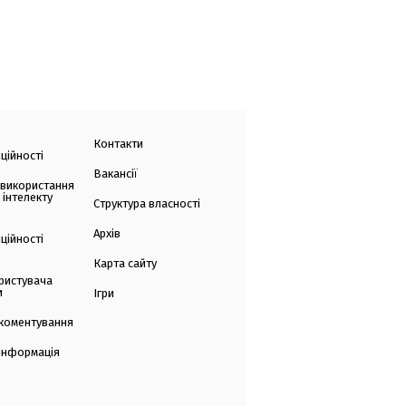
Контакти
ційності
Вакансії
 використання
 інтелекту
Структура власності
Архів
ційності
Карта сайту
ристувача
и
Ігри
коментування
 інформація