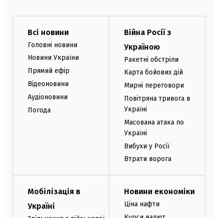
Всі новини
Війна Росії з
Головні новини
Україною
Новини України
Ракетні обстріли
Прямий ефір
Карта бойових дій
Відеоновини
Мирні переговори
Аудіоновини
Повітряна тривога в
Україні
Погода
Масована атака по
Україні
Вибухи у Росії
Втрати ворога
Мобілізація в
Новини економіки
Ціна нафти
Україні
Курси валют