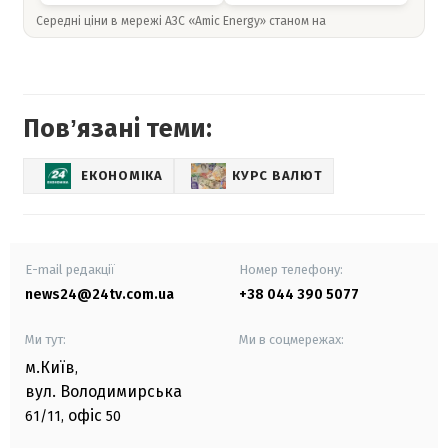
Середні ціни в мережі АЗС «Amic Energy» станом на
Повʼязані теми:
ЕКОНОМІКА
КУРС ВАЛЮТ
E-mail редакції
Номер телефону:
news24@24tv.com.ua
+38 044 390 5077
Ми тут:
Ми в соцмережах:
м.Київ
,
вул. Володимирська
офіс
61/11,
50