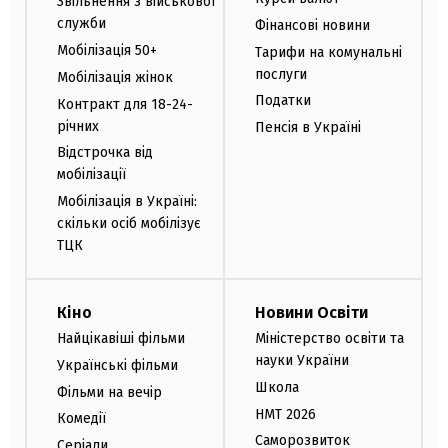
Звільнення з військової
служби
Фінансові новини
Мобілізація 50+
Тарифи на комунальні
послуги
Мобілізація жінок
Податки
Контракт для 18-24-
річних
Пенсія в Україні
Відстрочка від
мобілізації
Мобілізація в Україні:
скільки осіб мобілізує
ТЦК
Кіно
Новини Освіти
Найцікавіші фільми
Міністерство освіти та
науки України
Українські фільми
Школа
Фільми на вечір
НМТ 2026
Комедії
Саморозвиток
Серіали