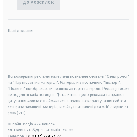
ДО РОЗСИЛОК
Наші додатки:
android
apple
smart tv
samsung smart tv
Всі комерційні рекламні матеріали позначені словами "Спецпроєкт"
чи "Партнерський матеріал". Матеріали з позначкою "Експерт",
"Позиція" відображають позицію авторів та героїв. Редакція може
не поділяти їхніх поглядів. Детальніше щодо реклами та правил
цитування можна ознайомитись в правилах користування сайтом.
Усі права захищені.
Матеріали сайту призначені для осіб старше
21
року (21+)
Онлайн-медіа «24 Канал»
пл. Галицька, буд. 15, м. Львів, 79008
Телефон
+380 (32) 229-77-77