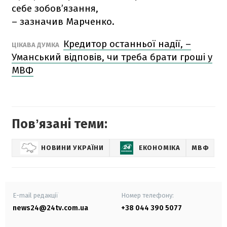
себе зобов’язання,
– зазначив Марченко.
Кредитор останньої надії, –
ЦІКАВА ДУМКА
Уманський відповів, чи треба брати гроші у
МВФ
Повʼязані теми:
НОВИНИ УКРАЇНИ
ЕКОНОМІКА
МВФ
E-mail редакції
Номер телефону:
news24@24tv.com.ua
+38 044 390 5077