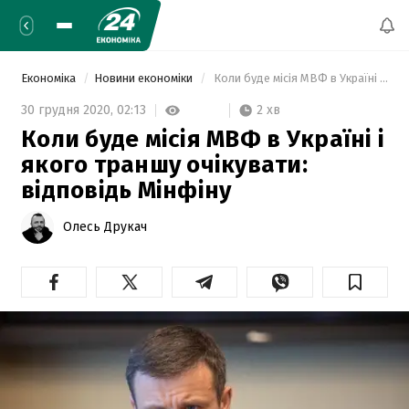
Економіка
Новини економіки
 Коли буде місія МВФ в Україні і якого траншу очікувати: відповідь Мінфіну 
2 хв
30 грудня 2020,
02:13
Коли буде місія МВФ в Україні і
якого траншу очікувати:
відповідь Мінфіну
Олесь Друкач