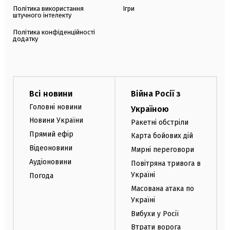
Політика використання
Ігри
штучного інтелекту
Політика конфіденційності
додатку
Всі новини
Війна Росії з
Головні новини
Україною
Новини України
Ракетні обстріли
Прямий ефір
Карта бойових дій
Відеоновини
Мирні переговори
Аудіоновини
Повітряна тривога в
Україні
Погода
Масована атака по
Україні
Вибухи у Росії
Втрати ворога