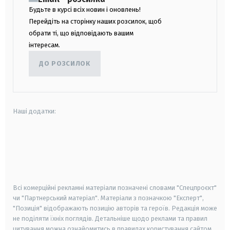
Будьте в курсі всіх новин і оновлень!
Перейдіть на сторінку наших розсилок, щоб
обрати ті, що відповідають вашим
інтересам.
ДО РОЗСИЛОК
Наші додатки:
android
apple
smart tv
samsung smart tv
Всі комерційні рекламні матеріали позначені словами "Спецпроєкт"
чи "Партнерський матеріал". Матеріали з позначкою "Експерт",
"Позиція" відображають позицію авторів та героїв. Редакція може
не поділяти їхніх поглядів. Детальніше щодо реклами та правил
цитування можна ознайомитись в правилах користування сайтом.