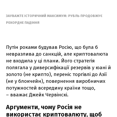
ЗАУВАЖТЕ ІСТОРИЧНИЙ МАКСИМУМ: РУБЛЬ ПРОДОВЖУЄ
РЕКОРДНЕ ПАДІННЯ
Путін роками будував Росію, що була б
невразлива до санкцій, але криптовалюта
не входила у ці плани. Його стратегія
полягала у диверсифікації резервів у юані й
золото (не крипто), переніс торгівлі до Азії
(не у блокчейн), повернення виробничих
потужностей всередину країни тощо,
– вважає Джейк Червінскі.
Аргументи, чому Росія не
використає криптовалюту, щоб