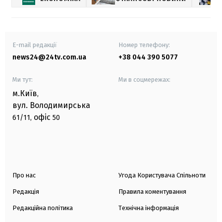
E-mail редакції
Номер телефону:
news24@24tv.com.ua
+38 044 390 5077
Ми тут:
Ми в соцмережах:
м.Київ
,
вул. Володимирська
офіс
61/11,
50
Про нас
Угода Користувача Спільноти
Редакція
Правила коментування
Редакційна політика
Технічна інформація