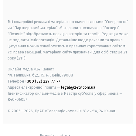
smart tv
samsung smart tv
Всі комерційні рекламні матеріали позначені словами "Спецпроєкт"
чи "Партнерський матеріал". Матеріали з позначкою "Експерт",
"Позиція" відображають позицію авторів та героїв. Редакція може
не поділяти їхніх поглядів. Детальніше щодо реклами та правил
цитування можна ознайомитись в правилах користування сайтом.
Усі права захищені.
Матеріали сайту призначені для осіб старше
21
року (21+)
Онлайн-медіа «24 Канал»
пл. Галицька, буд. 15, м. Львів, 79008
Телефон
+380 (32) 229-77-77
Адреса електронної пошти —
legal@24tv.com.ua
Ідентифікатор онлайн-медіа в Реєстрі суб'єктів у сфері медіа —
R40-06057
© 2005—2026,
ПрАТ «Телерадіокомпанія "Люкс"», 24 Канал.
Розробка сайту
-