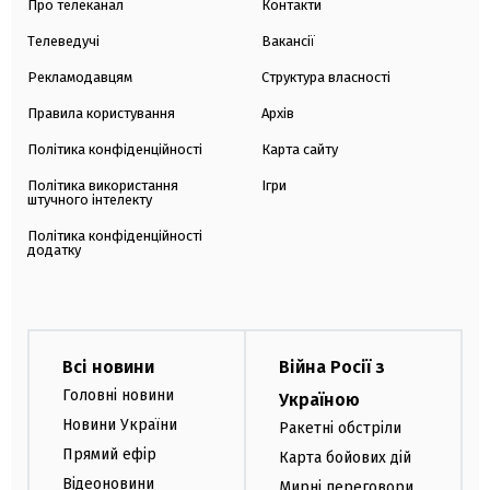
Про телеканал
Контакти
Телеведучі
Вакансії
Рекламодавцям
Структура власності
Правила користування
Архів
Політика конфіденційності
Карта сайту
Політика використання
Ігри
штучного інтелекту
Політика конфіденційності
додатку
Всі новини
Війна Росії з
Головні новини
Україною
Новини України
Ракетні обстріли
Прямий ефір
Карта бойових дій
Відеоновини
Мирні переговори