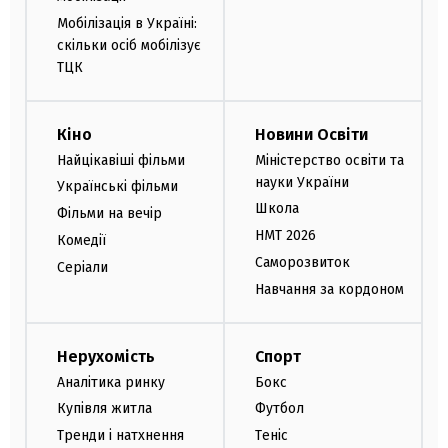
Мобілізація в Україні:
скільки осіб мобілізує
ТЦК
Кіно
Новини Освіти
Найцікавіші фільми
Міністерство освіти та
науки України
Українські фільми
Школа
Фільми на вечір
НМТ 2026
Комедії
Саморозвиток
Серіали
Навчання за кордоном
Нерухомість
Спорт
Аналітика ринку
Бокс
Купівля житла
Футбол
Тренди і натхнення
Теніс