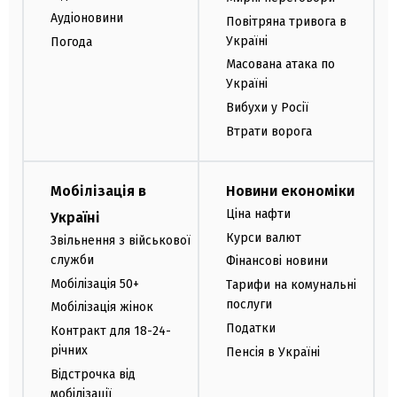
Аудіоновини
Повітряна тривога в
Україні
Погода
Масована атака по
Україні
Вибухи у Росії
Втрати ворога
Мобілізація в
Новини економіки
Ціна нафти
Україні
Курси валют
Звільнення з військової
служби
Фінансові новини
Мобілізація 50+
Тарифи на комунальні
послуги
Мобілізація жінок
Податки
Контракт для 18-24-
річних
Пенсія в Україні
Відстрочка від
мобілізації