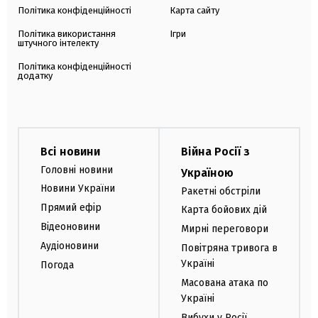
Політика конфіденційності
Карта сайту
Політика використання
Ігри
штучного інтелекту
Політика конфіденційності
додатку
Всі новини
Війна Росії з
Головні новини
Україною
Новини України
Ракетні обстріли
Прямий ефір
Карта бойових дій
Відеоновини
Мирні переговори
Аудіоновини
Повітряна тривога в
Україні
Погода
Масована атака по
Україні
Вибухи у Росії