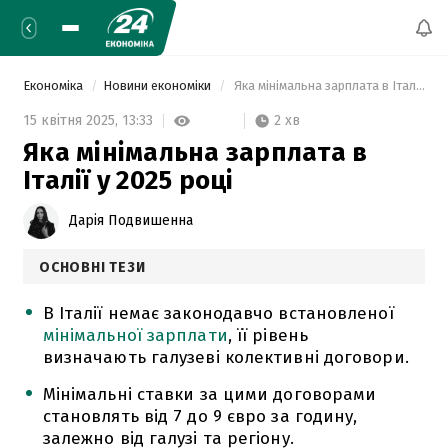
Економіка
Новини економіки
 Яка мінімальна зарплата в Італії у 2025 році 
2 хв
15 квітня 2025,
13:33
Яка мінімальна зарплата в
Італії у 2025 році
Дарія Подвишенна
ОСНОВНІ ТЕЗИ
В Італії немає законодавчо встановленої
мінімальної зарплати
, її рівень
визначають галузеві колективні договори.
Мінімальні ставки за цими договорами
становлять від 7 до 9 євро за годину,
залежно від галузі та регіону.