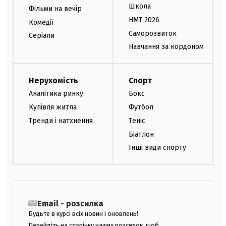
Школа
Фільми на вечір
НМТ 2026
Комедії
Саморозвиток
Серіали
Навчання за кордоном
Нерухомість
Спорт
Аналітика ринку
Бокс
Купівля житла
Футбол
Тренди і натхнення
Теніс
Біатлон
Інші види спорту
Email - розсилка
Будьте в курсі всіх новин і оновлень!
Перейдіть на сторінку наших розсилок, щоб