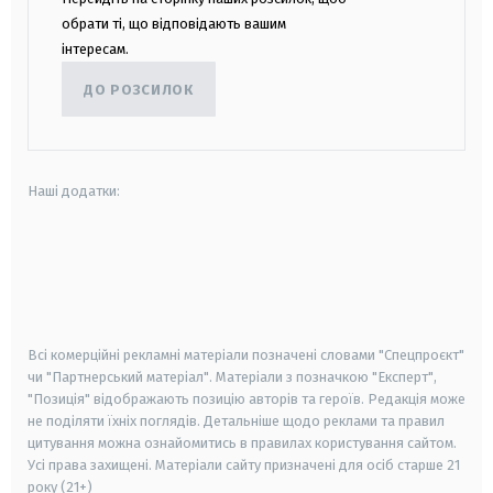
обрати ті, що відповідають вашим
інтересам.
ДО РОЗСИЛОК
Наші додатки:
android
apple
smart tv
samsung smart tv
Всі комерційні рекламні матеріали позначені словами "Спецпроєкт"
чи "Партнерський матеріал". Матеріали з позначкою "Експерт",
"Позиція" відображають позицію авторів та героїв. Редакція може
не поділяти їхніх поглядів. Детальніше щодо реклами та правил
цитування можна ознайомитись в правилах користування сайтом.
Усі права захищені.
Матеріали сайту призначені для осіб старше
21
року (21+)