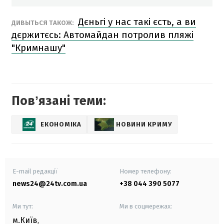
Дєньгі у нас такі єсть, а ви
ДИВЫТЬСЯ ТАКОЖ:
дєржитєсь: Автомайдан потролив пляжі
"Кримнашу"
Повʼязані теми:
ЕКОНОМІКА
НОВИНИ КРИМУ
E-mail редакції
Номер телефону:
news24@24tv.com.ua
+38 044 390 5077
Ми тут:
Ми в соцмережах:
м.Київ
,