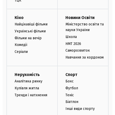
ТЦК
Кіно
Новини Освіти
Найцікавіші фільми
Міністерство освіти та
науки України
Українські фільми
Школа
Фільми на вечір
НМТ 2026
Комедії
Саморозвиток
Серіали
Навчання за кордоном
Нерухомість
Спорт
Аналітика ринку
Бокс
Купівля житла
Футбол
Тренди і натхнення
Теніс
Біатлон
Інші види спорту