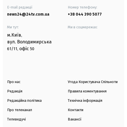
E-mail редакції
Номер телефону:
news24@24tv.com.ua
+38 044 390 5077
Ми тут:
Ми в соцмережах:
м.Київ
,
вул. Володимирська
офіс
61/11,
50
Про нас
Угода Користувача Спільноти
Редакція
Правила коментування
Редакційна політика
Технічна інформація
Про телеканал
Контакти
Телеведучі
Вакансії