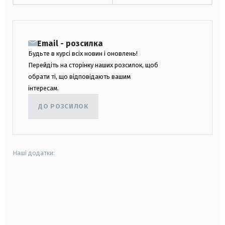
Email - розсилка
Будьте в курсі всіх новин і оновлень!
Перейдіть на сторінку наших розсилок, щоб
обрати ті, що відповідають вашим
інтересам.
ДО РОЗСИЛОК
Наші додатки:
android
apple
smart tv
samsung smart tv