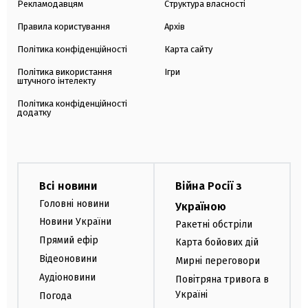
Рекламодавцям
Структура власності
Правила користування
Архів
Політика конфіденційності
Карта сайту
Політика використання
Ігри
штучного інтелекту
Політика конфіденційності
додатку
Всі новини
Війна Росії з
Головні новини
Україною
Новини України
Ракетні обстріли
Прямий ефір
Карта бойових дій
Відеоновини
Мирні переговори
Аудіоновини
Повітряна тривога в
Україні
Погода