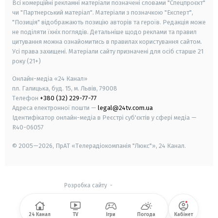
Всі комерційні рекламні матеріали позначені словами "Спецпроєкт"
чи "Партнерський матеріал". Матеріали з позначкою "Експерт",
"Позиція" відображають позицію авторів та героїв. Редакція може
не поділяти їхніх поглядів. Детальніше щодо реклами та правил
цитування можна ознайомитись в правилах користування сайтом.
Усі права захищені.
Матеріали сайту призначені для осіб старше
21
року (21+)
Онлайн-медіа «24 Канал»
пл. Галицька, буд. 15, м. Львів, 79008
Телефон
+380 (32) 229-77-77
Адреса електронної пошти —
legal@24tv.com.ua
Ідентифікатор онлайн-медіа в Реєстрі суб'єктів у сфері медіа —
R40-06057
© 2005—2026,
ПрАТ «Телерадіокомпанія "Люкс"», 24 Канал.
Розробка сайту
-
24 Канал
TV
Ігри
Погода
Кабінет