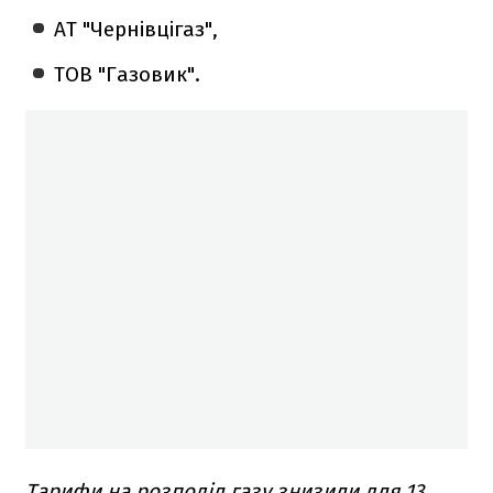
АТ "Чернівцігаз",
ТОВ "Газовик".
Тарифи на розподіл газу знизили для 13