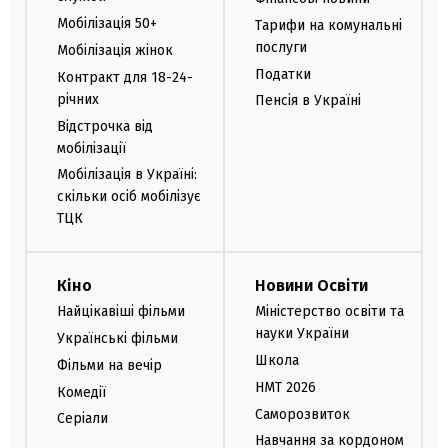
Мобілізація 50+
Тарифи на комунальні
послуги
Мобілізація жінок
Податки
Контракт для 18-24-
річних
Пенсія в Україні
Відстрочка від
мобілізації
Мобілізація в Україні:
скільки осіб мобілізує
ТЦК
Кіно
Новини Освіти
Найцікавіші фільми
Міністерство освіти та
науки України
Українські фільми
Школа
Фільми на вечір
НМТ 2026
Комедії
Саморозвиток
Серіали
Навчання за кордоном