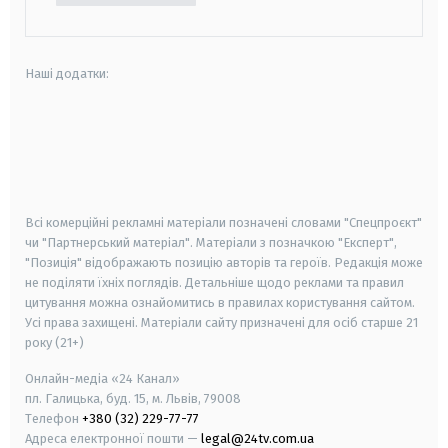
Наші додатки:
android
apple
smart tv
samsung smart tv
Всі комерційні рекламні матеріали позначені словами "Спецпроєкт"
чи "Партнерський матеріал". Матеріали з позначкою "Експерт",
"Позиція" відображають позицію авторів та героїв. Редакція може
не поділяти їхніх поглядів. Детальніше щодо реклами та правил
цитування можна ознайомитись в правилах користування сайтом.
Усі права захищені.
Матеріали сайту призначені для осіб старше
21
року (21+)
Онлайн-медіа «24 Канал»
пл. Галицька, буд. 15, м. Львів, 79008
Телефон
+380 (32) 229-77-77
Адреса електронної пошти —
legal@24tv.com.ua