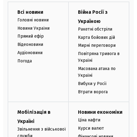
Всі новини
Війна Росії з
Головні новини
Україною
Новини України
Ракетні обстріли
Прямий ефір
Карта бойових дій
Відеоновини
Мирні переговори
Аудіоновини
Повітряна тривога в
Україні
Погода
Масована атака по
Україні
Вибухи у Росії
Втрати ворога
Мобілізація в
Новини економіки
Ціна нафти
Україні
Курси валют
Звільнення з військової
служби
Фінансові новини