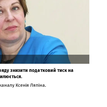
ряду знизити податковий тиск на
силюється.
каналу Ксенія Ляпіна.