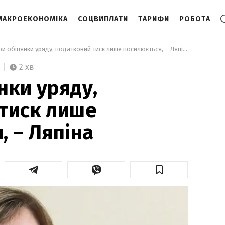
МАКРОЕКОНОМІКА
СОЦВИПЛАТИ
ТАРИФИ
РОБОТА
  Попри обіцянки уряду, податковий тиск лише посилюється, – Ляпіна 
2 хв
нки уряду,
тиск лише
, – Ляпіна