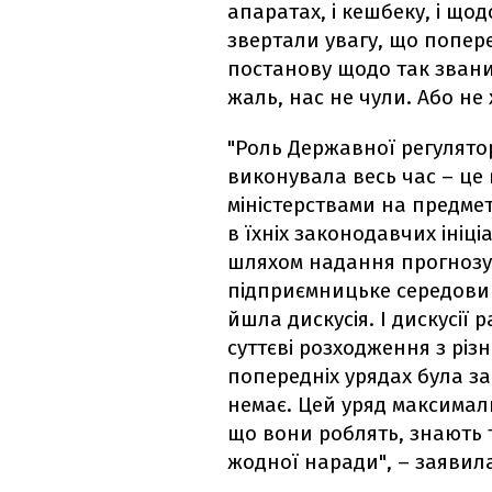
апаратах, і кешбеку, і щ
звертали увагу, що попер
постанову щодо так звани
жаль, нас не чули. Або не 
"Роль Державної регуляторно
виконувала весь час – це 
міністерствами на предме
в їхніх законодавчих ініц
шляхом надання прогнозу,
підприємницьке середовищ
йшла дискусія. І дискусії 
суттєві розходження з різн
попередніх урядах була зав
немає. Цей уряд максима
що вони роблять, знають т
жодної наради", – заявила