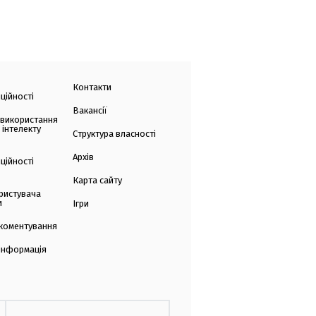
Контакти
ційності
Вакансії
 використання
 інтелекту
Структура власності
Архів
ційності
Карта сайту
ристувача
и
Ігри
коментування
 інформація