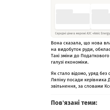
Середні ціни в мережі АЗС «Amic Energ
Вона сказала, що нова вла
на видобуток руди, обкла
Такі зміни до Податкового
галузі економіки.
Як стало відомо, уряд бе
Ляпіну посади керівника 
звільнення, за словами Ксе
Повʼязані теми: