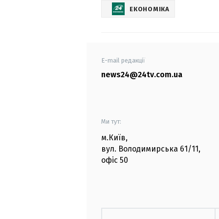
ЕКОНОМІКА
E-mail редакції
news24@24tv.com.ua
Ми тут:
м.Київ
,
вул. Володимирська
61/11,
офіс
50