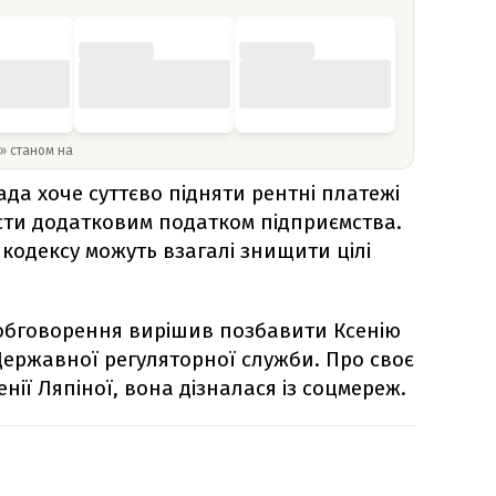
y» станом на
да хоче суттєво підняти рентні платежі
сти додатковим податком підприємства.
 кодексу можуть взагалі знищити цілі
з обговорення вирішив позбавити Ксенію
Державної регуляторної служби. Про своє
нії Ляпіної, вона дізналася із соцмереж.