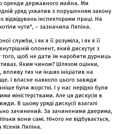
одо оренди державного майна. Ми
едній уряд ухвалив з порушенням закону
х відвідувань інспекторами праці. На
хотіли чути", – зазначила Ляпіна.
ї служби, і як я її розуміла, і як я її
внутрішній опонент, який дискутує з
т того, щоб не дати їм наробити дурниць
іативах. Яким чином? Шляхом оцінки,
 впливу тих чи інших ініціатив на
е. І власне навколо цього завжди
раніше були жорсткі. І у нас нерідко були
ими міністерствами. Але ця дискусія в
жди. В цьому уряді дискусії взагалі
льно зачинений. За зачиненими дверима,
ільки вони самі. Нічого не відбувається,
 Ксенія Ляпіна.