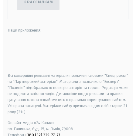
К РАССЫЛКАМ
Наши приложения:
android
apple
smart tv
samsung smart tv
Всі комерційні рекламні матеріали позначені словами "Спецпроєкт"
чи "Партнерський матеріал". Матеріали з позначкою "Експерт",
"Позиція" відображають позицію авторів та героїв. Редакція може
не поділяти їхніх поглядів. Детальніше щодо реклами та правил
цитування можна ознайомитись в правилах користування сайтом.
Усі права захищені.
Матеріали сайту призначені для осіб старше
21
року (21+)
Онлайн-медіа «24 Канал»
пл. Галицька, буд. 15, м. Львів, 79008
Телефон
+380 (32) 229-77-77