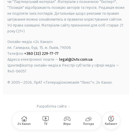
чи "Партнерський матеріал". Матеріали з позначкою "Експерт",
"Позиція" відображають позицію авторів та героїв. Редакція може
не поділяти їхніх поглядів. Детальніше щодо реклами та правил
цитування можна ознайомитись в правилах користування сайтом.
Усі права захищені.
Матеріали сайту призначені для осіб старше
21
року (21+)
Онлайн-медіа «24 Канал»
пл. Галицька, буд. 15, м. Львів, 79008
Телефон
+380 (32) 229-77-77
Адреса електронної пошти —
legal@24tv.com.ua
Ідентифікатор онлайн-медіа в Реєстрі суб'єктів у сфері медіа —
R40-06057
© 2005—2026,
ПрАТ «Телерадіокомпанія "Люкс"», 24 Канал.
Разработка сайта
-
24 Канал
TV
Игры
Погода
Кабинет