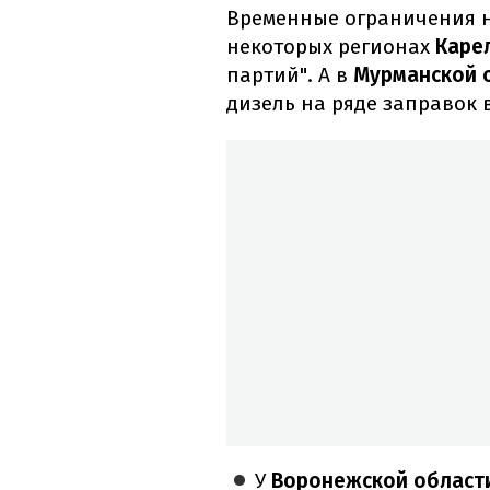
Временные ограничения н
некоторых регионах
Каре
партий". А в
Мурманской 
дизель на ряде заправок 
У
Воронежской облас