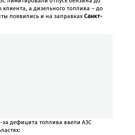
АЗС лимитировали отпуск бензина до
о клиента, а дизельного топлива – до
иты появились и на заправках
Санкт-
з-за дефицита топлива ввели АЗС
бластях: