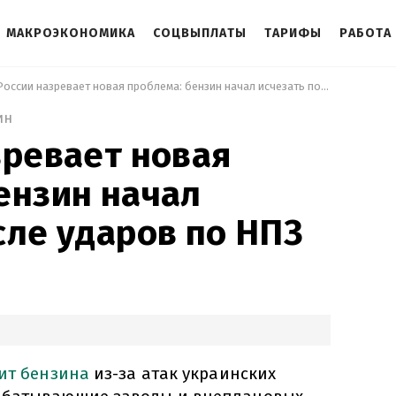
МАКРОЭКОНОМИКА
СОЦВЫПЛАТЫ
ТАРИФЫ
РАБОТА
 В России назревает новая проблема: бензин начал исчезать после ударов по НПЗ 
ин
зревает новая
ензин начал
сле ударов по НПЗ
ит бензина
из-за атак украинских