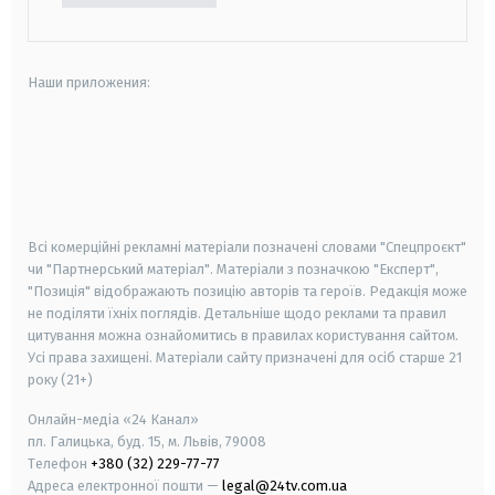
Наши приложения:
android
apple
smart tv
samsung smart tv
Всі комерційні рекламні матеріали позначені словами "Спецпроєкт"
чи "Партнерський матеріал". Матеріали з позначкою "Експерт",
"Позиція" відображають позицію авторів та героїв. Редакція може
не поділяти їхніх поглядів. Детальніше щодо реклами та правил
цитування можна ознайомитись в правилах користування сайтом.
Усі права захищені.
Матеріали сайту призначені для осіб старше
21
року (21+)
Онлайн-медіа «24 Канал»
пл. Галицька, буд. 15, м. Львів, 79008
Телефон
+380 (32) 229-77-77
Адреса електронної пошти —
legal@24tv.com.ua