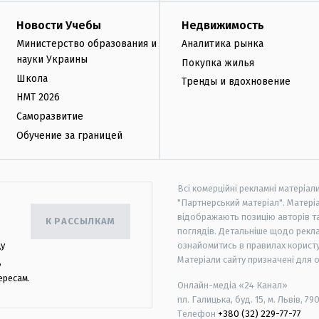
Новости Учебы
Недвижимость
Министерство образования и
Аналитика рынка
науки Украины
Покупка жилья
Школа
Тренды и вдохновение
НМТ 2026
Саморазвитие
Обучение за границей
Всі комерційні рекламні матеріал
"Партнерський матеріал". Матеріа
відображають позицію авторів та 
К РАССЫЛКАМ
поглядів. Детальніше щодо рекл
цу
ознайомитись в правилах користу
Матеріали сайту призначені для 
,
ересам.
Онлайн-медіа «24 Канал»
пл. Галицька, буд. 15, м. Львів, 79
Телефон
+380 (32) 229-77-77