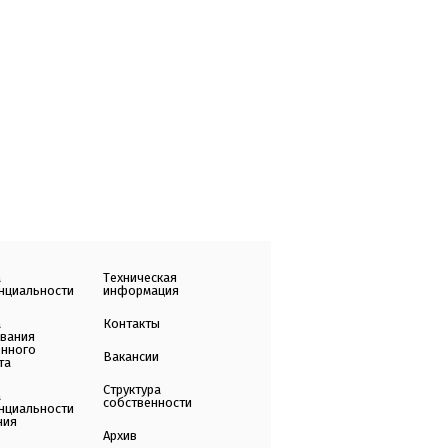
а
Техническая
нциальности
информация
а
Контакты
ования
енного
Вакансии
та
Структура
а
собственности
нциальности
ния
Архив