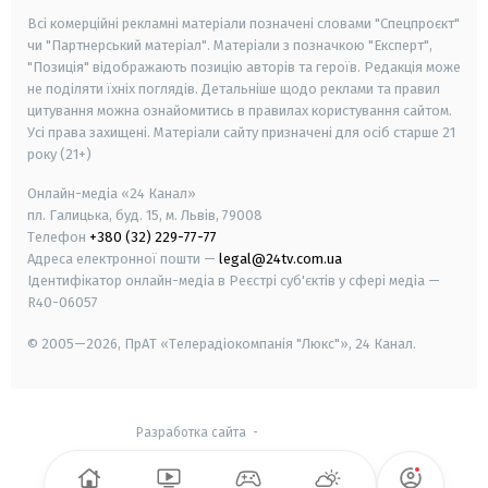
Всі комерційні рекламні матеріали позначені словами "Спецпроєкт"
чи "Партнерський матеріал". Матеріали з позначкою "Експерт",
"Позиція" відображають позицію авторів та героїв. Редакція може
не поділяти їхніх поглядів. Детальніше щодо реклами та правил
цитування можна ознайомитись в правилах користування сайтом.
Усі права захищені.
Матеріали сайту призначені для осіб старше
21
року (21+)
Онлайн-медіа «24 Канал»
пл. Галицька, буд. 15, м. Львів, 79008
Телефон
+380 (32) 229-77-77
Адреса електронної пошти —
legal@24tv.com.ua
Ідентифікатор онлайн-медіа в Реєстрі суб'єктів у сфері медіа —
R40-06057
© 2005—2026,
ПрАТ «Телерадіокомпанія "Люкс"», 24 Канал.
Разработка сайта
-