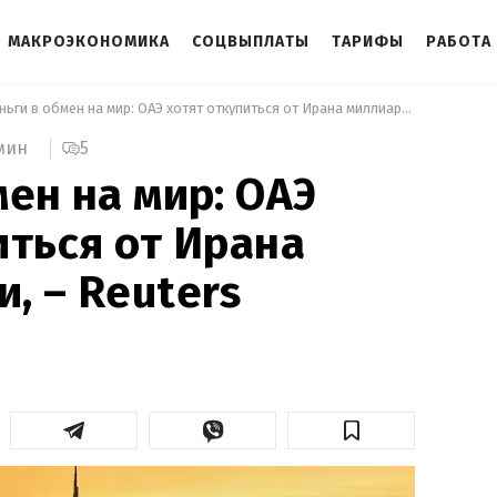
МАКРОЭКОНОМИКА
СОЦВЫПЛАТЫ
ТАРИФЫ
РАБОТА
 Деньги в обмен на мир: ОАЭ хотят откупиться от Ирана миллиардами, – Reuters 
5
мин
мен на мир: ОАЭ
иться от Ирана
, – Reuters