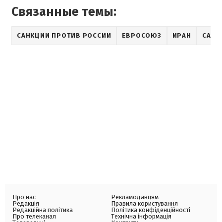
Связанные темы:
САНКЦИИ ПРОТИВ РОССИИ
ЕВРОСОЮЗ
ИРАН
САНК
Про нас
Рекламодавцям
Редакція
Правила користування
Редакційна політика
Політика конфіденційності
Про телеканал
Технічна інформація