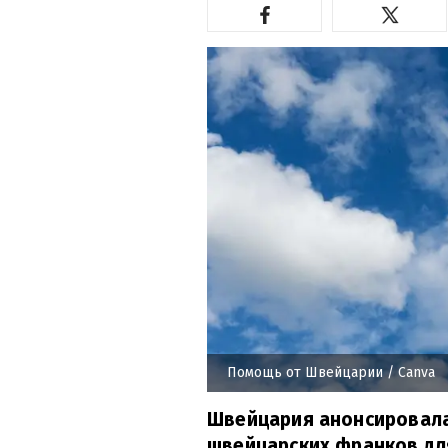
Помощь от Швейцарии
/ Canva
Швейцария анонсировала
швейцарских франков дл