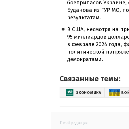
боеприпасов Украине,
Буданова из ГУР МО, п
результатам.
В США, несмотря на пр
95 миллиардов долларо
в феврале 2024 года, 
политической напряже
демократами.
Связанные темы:
ЭКОНОМИКА
ВО
E-mail редакции