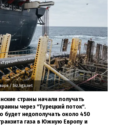
нваря
/ biz.liga.net
анские страны начали получать
краины через "Турецкий поток".
о будет недополучать около 450
транзита газа в Южную Европу и