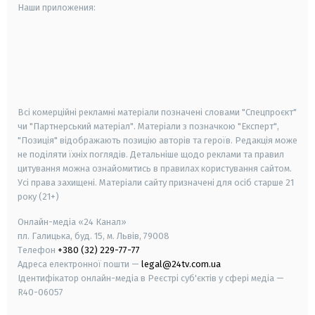
Наши приложения:
android
apple
smart tv
samsung smart tv
Всі комерційні рекламні матеріали позначені словами "Спецпроєкт"
чи "Партнерський матеріал". Матеріали з позначкою "Експерт",
"Позиція" відображають позицію авторів та героїв. Редакція може
не поділяти їхніх поглядів. Детальніше щодо реклами та правил
цитування можна ознайомитись в правилах користування сайтом.
Усі права захищені.
Матеріали сайту призначені для осіб старше
21
року (21+)
Онлайн-медіа «24 Канал»
пл. Галицька, буд. 15, м. Львів, 79008
Телефон
+380 (32) 229-77-77
Адреса електронної пошти —
legal@24tv.com.ua
Ідентифікатор онлайн-медіа в Реєстрі суб'єктів у сфері медіа —
R40-06057