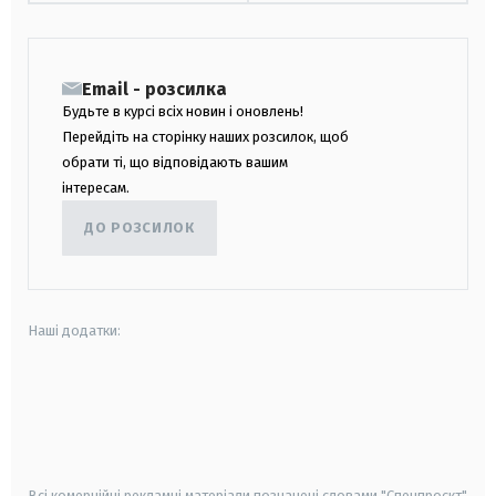
Email - розсилка
Будьте в курсі всіх новин і оновлень!
Перейдіть на сторінку наших розсилок, щоб
обрати ті, що відповідають вашим
інтересам.
ДО РОЗСИЛОК
Наші додатки:
android
apple
smart tv
samsung smart tv
Всі комерційні рекламні матеріали позначені словами "Спецпроєкт"