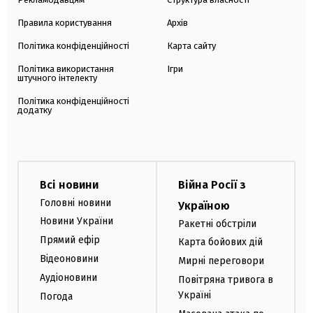
Правила користування
Архів
Політика конфіденційності
Карта сайту
Політика використання
Ігри
штучного інтелекту
Політика конфіденційності
додатку
Всі новини
Війна Росії з
Головні новини
Україною
Новини України
Ракетні обстріли
Прямий ефір
Карта бойових дій
Відеоновини
Мирні переговори
Аудіоновини
Повітряна тривога в
Україні
Погода