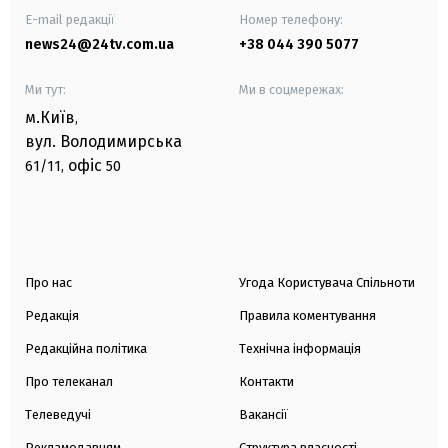
E-mail редакції
Номер телефону:
news24@24tv.com.ua
+38 044 390 5077
Ми тут:
Ми в соцмережах:
м.Київ
,
вул. Володимирська
офіс
61/11,
50
Про нас
Угода Користувача Спільноти
Редакція
Правила коментування
Редакційна політика
Технічна інформація
Про телеканал
Контакти
Телеведучі
Вакансії
Рекламодавцям
Структура власності