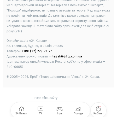
чи "Партнерський матеріал". Матеріали з позначкою "Експерт",
"Позиція" відображають позицію авторів та героїв. Редакція може
не поділяти їхніх поглядів. Детальніше щодо реклами та правил
цитування можна ознайомитись в правилах користування сайтом.
Усі права захищені.
Матеріали сайту призначені для осіб старше
21
року (21+)
Онлайн-медіа «24 Канал»
пл. Галицька, буд. 15, м. Львів, 79008
Телефон
+380 (32) 229-77-77
Адреса електронної пошти —
legal@24tv.com.ua
Ідентифікатор онлайн-медіа в Реєстрі суб'єктів у сфері медіа —
R40-06057
© 2005—2026,
ПрАТ «Телерадіокомпанія "Люкс"», 24 Канал.
Розробка сайту
-
24 Канал
TV
Ігри
Погода
Кабінет