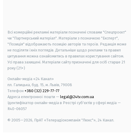
android
apple
smart tv
samsung smart tv
Всі комерційні рекламні матеріали позначені словами "Спецпроєкт"
чи "Партнерський матеріал". Матеріали з позначкою "Експерт",
"Позиція" відображають позицію авторів та героїв. Редакція може
не поділяти їхніх поглядів. Детальніше щодо реклами та правил
цитування можна ознайомитись в правилах користування сайтом.
Усі права захищені.
Матеріали сайту призначені для осіб старше
21
року (21+)
Онлайн-медіа «24 Канал»
пл. Галицька, буд. 15, м. Львів, 79008
Телефон
+380 (32) 229-77-77
Адреса електронної пошти —
legal@24tv.com.ua
Ідентифікатор онлайн-медіа в Реєстрі суб'єктів у сфері медіа —
R40-06057
© 2005—2026,
ПрАТ «Телерадіокомпанія "Люкс"», 24 Канал.