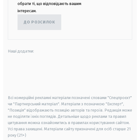
обрати ті, що відповідають вашим
інтересам.
ДО РОЗСИЛОК
Наші додатки:
android
apple
smart tv
samsung smart tv
Всі комерційні рекламні матеріали позначені словами "Спецпроєкт"
чи "Партнерський матеріал". Матеріали з позначкою "Експерт",
"Позиція" відображають позицію авторів та героїв. Редакція може
не поділяти їхніх поглядів. Детальніше щодо реклами та правил
цитування можна ознайомитись в правилах користування сайтом.
Усі права захищені.
Матеріали сайту призначені для осіб старше
21
року (21+)