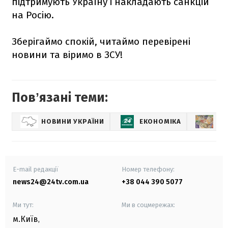
підтримують Україну і накладають санкцій
на Росію.
Зберігаймо спокій, читаймо перевірені
новини та віримо в ЗСУ!
Повʼязані теми:
НОВИНИ УКРАЇНИ
ЕКОНОМІКА
КУ
E-mail редакції
Номер телефону:
news24@24tv.com.ua
+38 044 390 5077
Ми тут:
Ми в соцмережах:
м.Київ
,