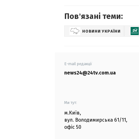
Повʼязані теми:
НОВИНИ УКРАЇНИ
E-mail редакції
news24@24tv.com.ua
Ми тут:
м.Київ
,
вул. Володимирська
61/11,
офіс
50