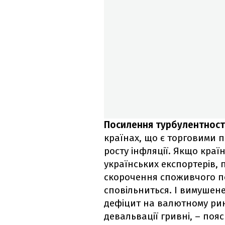
Посилення турбулентності
країнах, що є торговими 
росту інфляції. Якщо краї
українських експортерів, 
скорочення споживчого по
сповільниться. І вимушен
дефіцит на валютному рин
девальвації гривні, – по