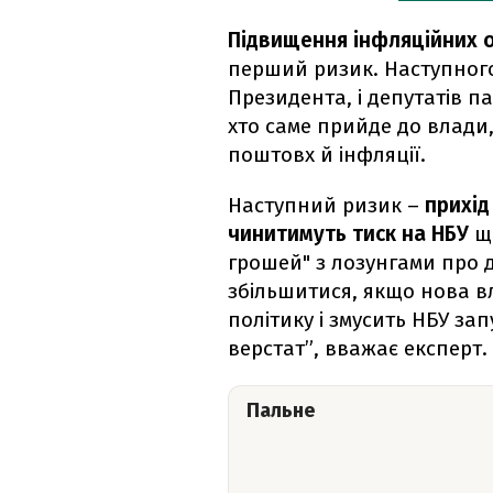
Підвищення інфляційних о
перший ризик. Наступного
Президента, і депутатів п
хто саме прийде до влади,
поштовх й інфляції.
Наступний ризик –
прихід
чинитимуть тиск на НБУ
що
грошей" з лозунгами про 
збільшитися, якщо нова 
політику і змусить НБУ за
верстат”, вважає експерт.
Пальне