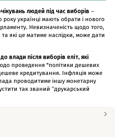
чікувань людей під час виборів
–
 року українці мають обрати і нового
арламенту. Невизначеність щодо того,
 та які це матиме наслідки, може дати
 до влади після виборів еліт, які
до проведення "політики дешевих
дешеве кредитування. Інфляція може
влада проводитиме іншу монетарну
пустити так званий “друкарський