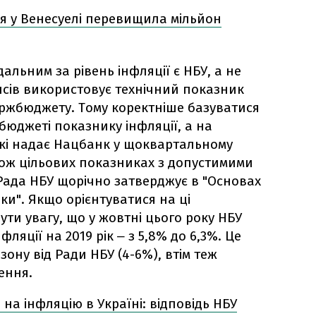
ія у Венесуелі перевищила мільйон
альним за рівень інфляції є НБУ, а не
нсів використовує технічний показник
держбюджету. Тому коректніше базуватися
бюджеті показнику інфляції, а на
кі надає Нацбанк у щоквартальному
акож цільових показниках з допустимими
 Рада НБУ щорічно затверджує в "Основах
ки". Якщо орієнтуватися на ці
ути увагу, що у жовтні цього року НБУ
яції на 2019 рік ‒ з 5,8% до 6,3%. Це
зону від Ради НБУ (4-6%), втім теж
ення.
на інфляцію в Україні: відповідь НБУ