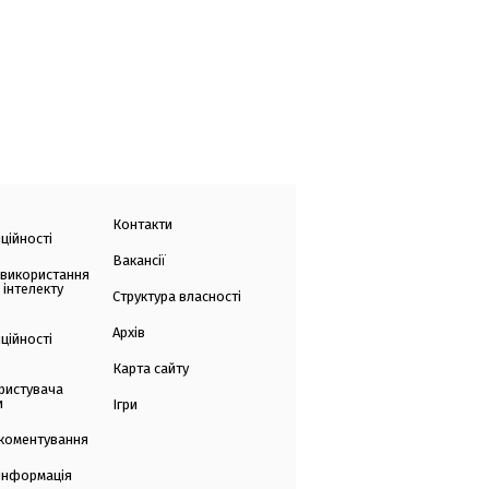
Контакти
ційності
Вакансії
 використання
 інтелекту
Структура власності
Архів
ційності
Карта сайту
ристувача
и
Ігри
коментування
 інформація