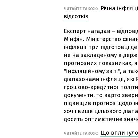
Річна інфляц
ЧИТАЙТЕ ТАКОЖ:
відсотків
Експерт нагадав – відповід
Мінфін. Міністерство фіна
інфляції при підготовці 
не на закладеному в держ
прогнозних показниках, я
"Інфляційному звіті", а т
діапазонами інфляції, які
грошово-кредитної політи
документи, то варто зверн
підвищив прогноз щодо інфл
хоч і вище цільового діапа
досить оптимістичне знач
Що вплинуло 
ЧИТАЙТЕ ТАКОЖ: