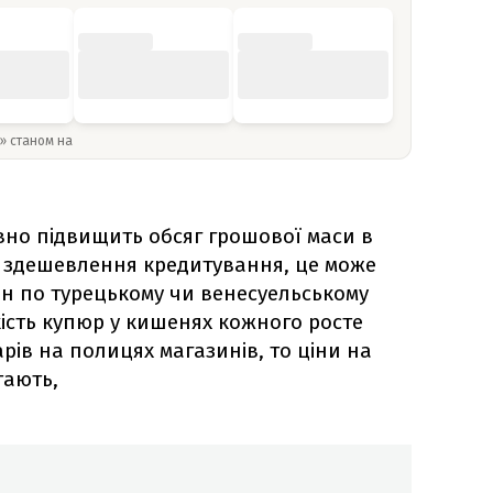
y» станом на
вно підвищить обсяг грошової маси в
о здешевлення кредитування, це може
ін по турецькому чи венесуельському
кість купюр у кишенях кожного росте
арів на полицях магазинів, то ціни на
тають,