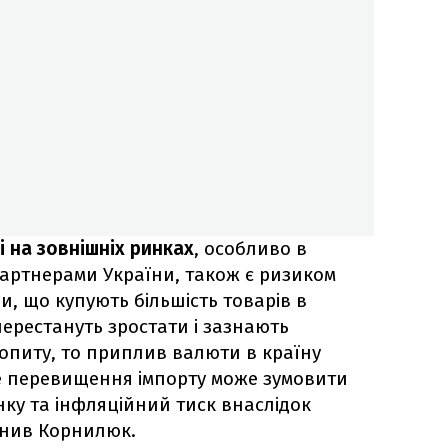
 на зовнішніх ринках
, особливо в
партнерами України, також є ризиком
ни, що купують більшість товарів в
перестануть зростати і зазнають
питу, то приплив валюти в країну
е перевищення імпорту може зумовити
ку та інфляційний тиск внаслідок
яснив Корнилюк.