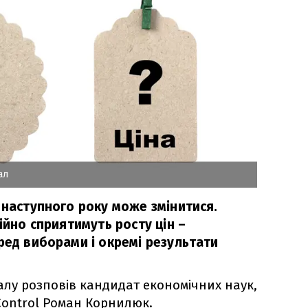
ал
 наступного року може змінитися.
ційно сприятимуть росту цін –
ред виборами і окремі результати
алу розповів кандидат економічних наук,
Control Роман Корнилюк.