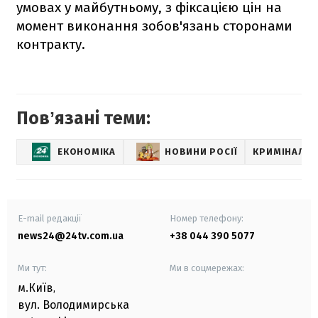
умовах у майбутньому, з фіксацією цін на
момент виконання зобов'язань сторонами
контракту.
Повʼязані теми:
ЕКОНОМІКА
НОВИНИ РОСІЇ
КРИМІНАЛЬН
E-mail редакції
Номер телефону:
news24@24tv.com.ua
+38 044 390 5077
Ми тут:
Ми в соцмережах:
м.Київ
,
вул. Володимирська