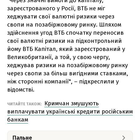
"Через значні вимоги до капіталу,
зареєстрованого у Росії, ВТБ не міг
хеджувати свої валютні ризики через
свопи на позабіржовому ринку. Шляхом
здійснення угод ВТБ спочатку переносив
свої валютні ризики на підконтрольний
йому ВТБ Капітал, який зареєстрований у
Великобританії, а той, у свою чергу,
хеджував ризики на позабіржовому ринку
через свопи за більш вигідними ставками,
ніж сторонні компанії", – підкреслили у
відомстві.
Кримчан змушують
ЧИТАЙТЕ ТАКОЖ:
виплачувати українські кредити російським
банкам
Пальне