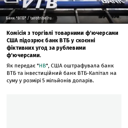
Банк "ВТБ"
/ tarotribe.ru
Комісія з торгівлі товарними ф'ючерсами
США підозрює банк ВТБ у скоєнні
фіктивних угод за рублевими
ф'ючерсами.
Як передає "
НВ
", США оштрафувала банк
ВТБ та інвестиційний банк ВТБ-Капітал на
суму у розмірі 5 мільйонів доларів.