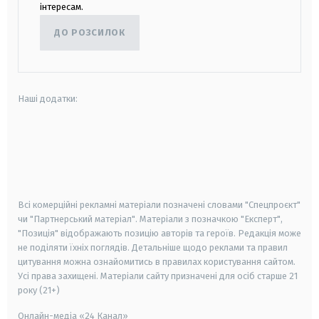
інтересам.
ДО РОЗСИЛОК
Наші додатки:
android
apple
smart tv
samsung smart tv
Всі комерційні рекламні матеріали позначені словами "Спецпроєкт"
чи "Партнерський матеріал". Матеріали з позначкою "Експерт",
"Позиція" відображають позицію авторів та героїв. Редакція може
не поділяти їхніх поглядів. Детальніше щодо реклами та правил
цитування можна ознайомитись в правилах користування сайтом.
Усі права захищені.
Матеріали сайту призначені для осіб старше
21
року (21+)
Онлайн-медіа «24 Канал»