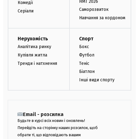
НМТ 2026
Комедії
Саморозвиток
Серіали
Навчання за кордоном
Нерухомість
Спорт
Аналітика ринку
Бокс
Купівля житла
Футбол
Тренди і натхнення
Теніс
Біатлон
Інші види спорту
Email - розсилка
Будьте в курсі всіх новин і оновлень!
Перейдіть на сторінку наших розсилок, щоб
обрати ті, що відповідають вашим