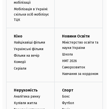
мобілізації
Мобілізація в Україні:
скільки осіб мобілізує
ТЦК
Кіно
Новини Освіти
Найцікавіші фільми
Міністерство освіти та
науки України
Українські фільми
Школа
Фільми на вечір
НМТ 2026
Комедії
Саморозвиток
Серіали
Навчання за кордоном
Нерухомість
Спорт
Аналітика ринку
Бокс
Купівля житла
Футбол