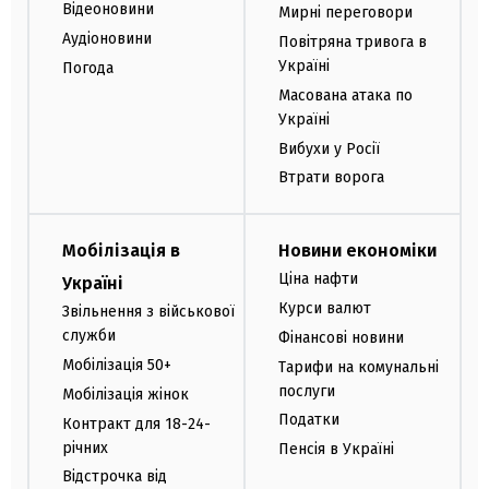
Відеоновини
Мирні переговори
Аудіоновини
Повітряна тривога в
Україні
Погода
Масована атака по
Україні
Вибухи у Росії
Втрати ворога
Мобілізація в
Новини економіки
Ціна нафти
Україні
Курси валют
Звільнення з військової
служби
Фінансові новини
Мобілізація 50+
Тарифи на комунальні
послуги
Мобілізація жінок
Податки
Контракт для 18-24-
річних
Пенсія в Україні
Відстрочка від