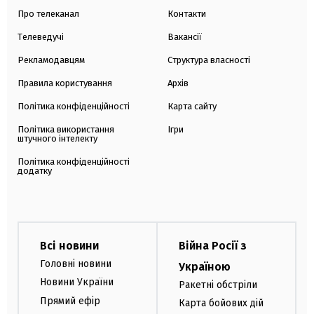
Про телеканал
Контакти
Телеведучі
Вакансії
Рекламодавцям
Структура власності
Правила користування
Архів
Політика конфіденційності
Карта сайту
Політика використання
Ігри
штучного інтелекту
Політика конфіденційності
додатку
Всі новини
Війна Росії з
Головні новини
Україною
Новини України
Ракетні обстріли
Прямий ефір
Карта бойових дій