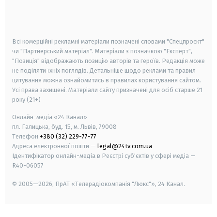
android
apple
smart tv
samsung smart tv
Всі комерційні рекламні матеріали позначені словами "Спецпроєкт"
чи "Партнерський матеріал". Матеріали з позначкою "Експерт",
"Позиція" відображають позицію авторів та героїв. Редакція може
не поділяти їхніх поглядів. Детальніше щодо реклами та правил
цитування можна ознайомитись в правилах користування сайтом.
Усі права захищені.
Матеріали сайту призначені для осіб старше
21
року (21+)
Онлайн-медіа «24 Канал»
пл. Галицька, буд. 15, м. Львів, 79008
Телефон
+380 (32) 229-77-77
Адреса електронної пошти —
legal@24tv.com.ua
Ідентифікатор онлайн-медіа в Реєстрі суб'єктів у сфері медіа —
R40-06057
© 2005—2026,
ПрАТ «Телерадіокомпанія "Люкс"», 24 Канал.