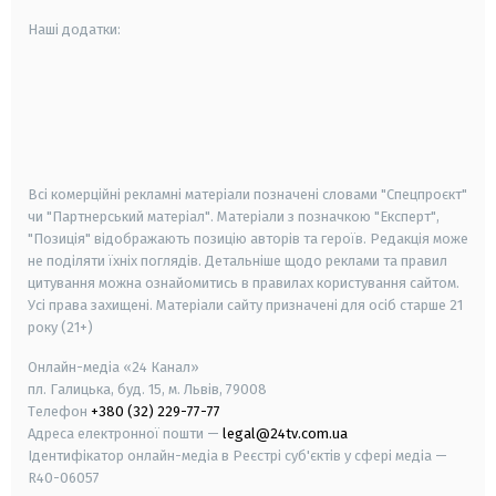
Наші додатки:
android
apple
smart tv
samsung smart tv
Всі комерційні рекламні матеріали позначені словами "Спецпроєкт"
чи "Партнерський матеріал". Матеріали з позначкою "Експерт",
"Позиція" відображають позицію авторів та героїв. Редакція може
не поділяти їхніх поглядів. Детальніше щодо реклами та правил
цитування можна ознайомитись в правилах користування сайтом.
Усі права захищені.
Матеріали сайту призначені для осіб старше
21
року (21+)
Онлайн-медіа «24 Канал»
пл. Галицька, буд. 15, м. Львів, 79008
Телефон
+380 (32) 229-77-77
Адреса електронної пошти —
legal@24tv.com.ua
Ідентифікатор онлайн-медіа в Реєстрі суб'єктів у сфері медіа —
R40-06057