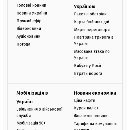
Головні новини
Україною
Новини України
Ракетні обстріли
Прямий ефір
Карта бойових дій
Відеоновини
Мирні переговори
Аудіоновини
Повітряна тривога в
Україні
Погода
Масована атака по
Україні
Вибухи у Росії
Втрати ворога
Мобілізація в
Новини економіки
Ціна нафти
Україні
Курси валют
Звільнення з військової
служби
Фінансові новини
Мобілізація 50+
Тарифи на комунальні