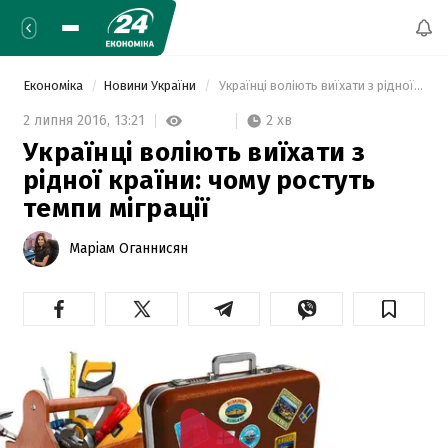
Економіка
Новини України
 Українці воліють виїхати з рідної країни: чому ростуть темпи міграції  
2 хв
2 липня 2016,
13:21
Українці воліють виїхати з
рідної країни: чому ростуть
темпи міграції
Маріам Оганнисян