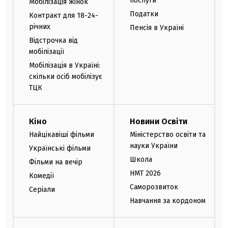
послуги
Мобілізація жінок
Податки
Контракт для 18-24-
річних
Пенсія в Україні
Відстрочка від
мобілізації
Мобілізація в Україні:
скільки осіб мобілізує
ТЦК
Кіно
Новини Освіти
Найцікавіші фільми
Міністерство освіти та
науки України
Українські фільми
Школа
Фільми на вечір
НМТ 2026
Комедії
Саморозвиток
Серіали
Навчання за кордоном