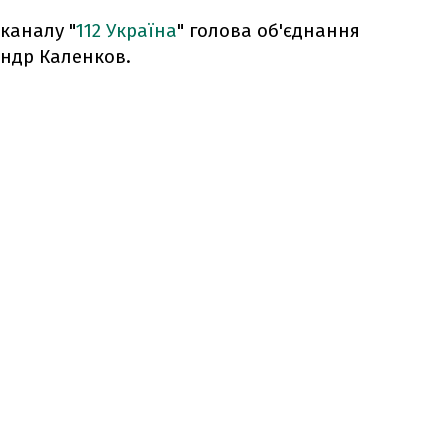
еканалу "
112 Україна
" голова об'єднання
андр Каленков.