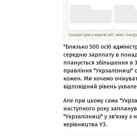
Середні ціни в мережі АЗС «Amic Energ
"Близько 500 осіб адмініс
середню зарплату в понад 
планується збільшення в 3,
правління "Укрзалізниці" 
кожен. Ми хочемо очікува
відповідний рівень ухвале
Але при цьому сама "Укрза
наступного року запланув
"Укрзалізниці" у зв'язку 
керівництва УЗ.