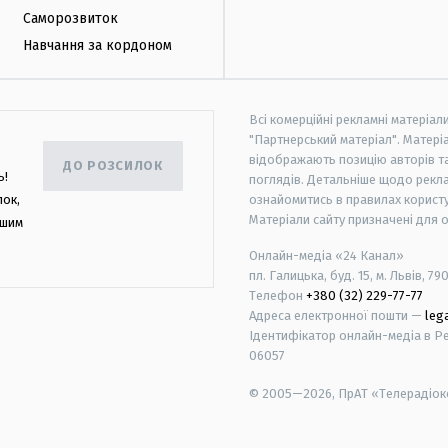
Саморозвиток
Навчання за кордоном
Всі комерційні рекламні матеріал
"Партнерський матеріал". Матеріа
відображають позицію авторів та 
ДО РОЗСИЛОК
ь!
поглядів. Детальніше щодо рекл
лок,
ознайомитись в правилах користу
Матеріали сайту призначені для 
ашим
Онлайн-медіа «24 Канал»
пл. Галицька, буд. 15, м. Львів, 79
Телефон
+380 (32) 229-77-77
Адреса електронної пошти —
leg
Ідентифікатор онлайн-медіа в Реє
06057
© 2005—2026,
ПрАТ «Телерадіоко