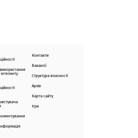
Контакти
ційності
Вакансії
 використання
 інтелекту
Структура власності
Архів
ційності
Карта сайту
ристувача
и
Ігри
коментування
 інформація