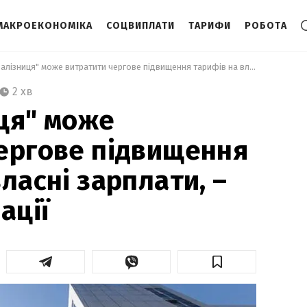
МАКРОЕКОНОМІКА
СОЦВИПЛАТИ
ТАРИФИ
РОБОТА
 "Укрзалізниця" може витратити чергове підвищення тарифів на власні зарплати, – голова асоціації 
2 хв
ця" може
ергове підвищення
ласні зарплати, –
ації