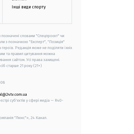
Інші види спорту
и позначені словами "Спецпроєкт" чи
ли з позначкою "Експерт", "Позиція"
героїв. Редакція може не поділяти їхніх
ами та правил цитування можна
вання сайтом. Усі права захищені.
осіб старше
21 року (21+)
008
al@24tv.com.ua
стрі суб'єктів у сфері медіа — R40-
мпанія "Люкс"», 24 Канал.