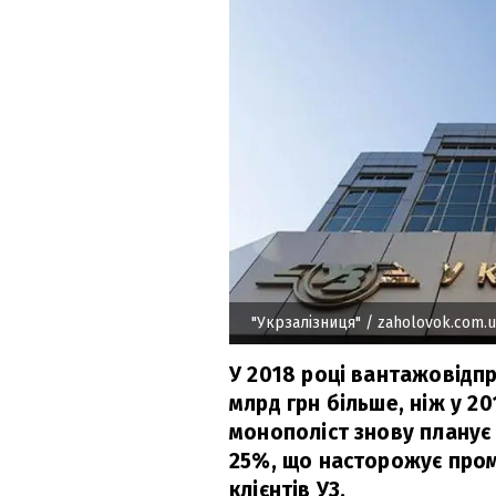
"Укрзалізниця"
/ zaholovok.com.u
У 2018 році вантажовідпр
млрд грн більше, ніж у 2
монополіст знову планує
25%, що насторожує пром
клієнтів УЗ.