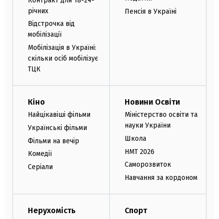
Контракт для 18-24-
річних
Пенсія в Україні
Відстрочка від
мобілізації
Мобілізація в Україні:
скільки осіб мобілізує
ТЦК
Кіно
Новини Освіти
Найцікавіші фільми
Міністерство освіти та
науки України
Українські фільми
Школа
Фільми на вечір
НМТ 2026
Комедії
Саморозвиток
Серіали
Навчання за кордоном
Нерухомість
Спорт