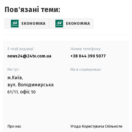
Повʼязані теми:
ЕКОНОМІКА
ЕКОНОМІКА
E-mail редакції
Номер телефону:
news24@24tv.com.ua
+38 044 390 5077
Ми тут:
Ми в соцмережах:
м.Київ
,
вул. Володимирська
офіс
61/11,
50
Про нас
Угода Користувача Спільноти