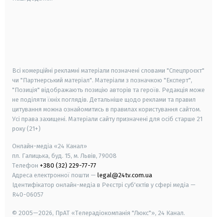
android
apple
smart tv
samsung smart tv
Всі комерційні рекламні матеріали позначені словами "Спецпроєкт"
чи "Партнерський матеріал". Матеріали з позначкою "Експерт",
"Позиція" відображають позицію авторів та героїв. Редакція може
не поділяти їхніх поглядів. Детальніше щодо реклами та правил
цитування можна ознайомитись в правилах користування сайтом.
Усі права захищені.
Матеріали сайту призначені для осіб старше
21
року (21+)
Онлайн-медіа «24 Канал»
пл. Галицька, буд. 15, м. Львів, 79008
Телефон
+380 (32) 229-77-77
Адреса електронної пошти —
legal@24tv.com.ua
Ідентифікатор онлайн-медіа в Реєстрі суб'єктів у сфері медіа —
R40-06057
© 2005—2026,
ПрАТ «Телерадіокомпанія "Люкс"», 24 Канал.