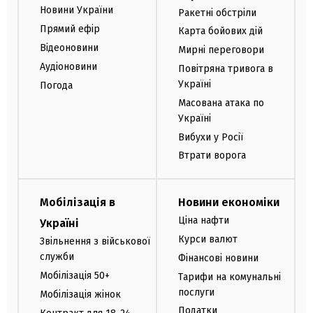
Новини України
Ракетні обстріли
Прямий ефір
Карта бойових дій
Відеоновини
Мирні переговори
Аудіоновини
Повітряна тривога в
Україні
Погода
Масована атака по
Україні
Вибухи у Росії
Втрати ворога
Мобілізація в
Новини економіки
Ціна нафти
Україні
Курси валют
Звільнення з військової
служби
Фінансові новини
Мобілізація 50+
Тарифи на комунальні
послуги
Мобілізація жінок
Податки