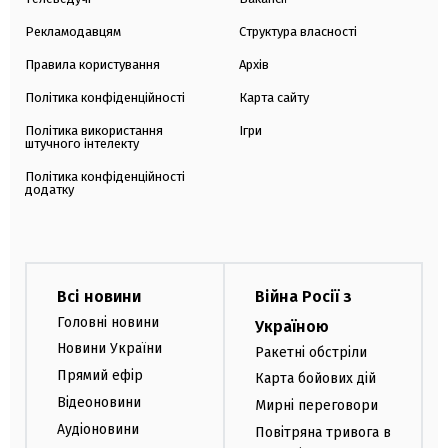
Рекламодавцям
Структура власності
Правила користування
Архів
Політика конфіденційності
Карта сайту
Політика використання
Ігри
штучного інтелекту
Політика конфіденційності
додатку
Всі новини
Війна Росії з
Головні новини
Україною
Новини України
Ракетні обстріли
Прямий ефір
Карта бойових дій
Відеоновини
Мирні переговори
Аудіоновини
Повітряна тривога в