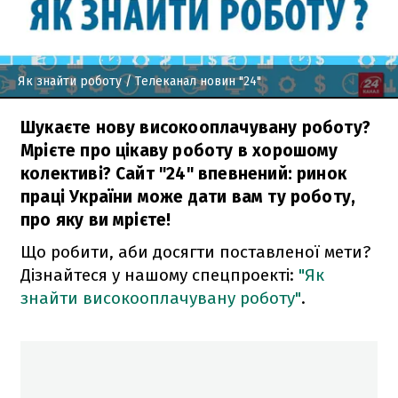
Як знайти роботу
/ Телеканал новин "24"
Шукаєте нову високооплачувану роботу?
Мрієте про цікаву роботу в хорошому
колективі? Сайт "24" впевнений: ринок
праці України може дати вам ту роботу,
про яку ви мрієте!
Що робити, аби досягти поставленої мети?
Дізнайтеся у нашому спецпроекті:
"Як
знайти високооплачувану роботу"
.