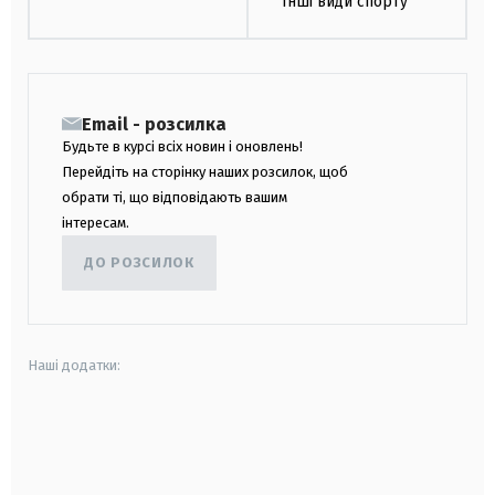
Інші види спорту
Email - розсилка
Будьте в курсі всіх новин і оновлень!
Перейдіть на сторінку наших розсилок, щоб
обрати ті, що відповідають вашим
інтересам.
ДО РОЗСИЛОК
Наші додатки:
android
apple