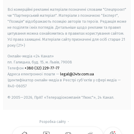
smart tv
samsung smart tv
Всі комерційні рекламні матеріали позначені словами "Спецпроєкт"
чи "Партнерський матеріал". Матеріали з позначкою "Експерт",
"Позиція" відображають позицію авторів та героїв. Редакція може
не поділяти їхніх поглядів. Детальніше щодо реклами та правил
цитування можна ознайомитись в правилах користування сайтом.
Усі права захищені.
Матеріали сайту призначені для осіб старше
21
року (21+)
Онлайн-медіа «24 Канал»
пл. Галицька, буд. 15, м. Львів, 79008
Телефон
+380 (32) 229-77-77
Адреса електронної пошти —
legal@24tv.com.ua
Ідентифікатор онлайн-медіа в Реєстрі суб'єктів у сфері медіа —
R40-06057
© 2005—2026,
ПрАТ «Телерадіокомпанія "Люкс"», 24 Канал.
Розробка сайту
-