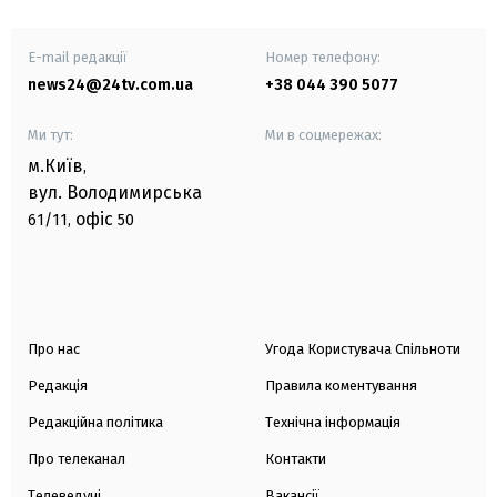
E-mail редакції
Номер телефону:
news24@24tv.com.ua
+38 044 390 5077
Ми тут:
Ми в соцмережах:
м.Київ
,
вул. Володимирська
офіс
61/11,
50
Про нас
Угода Користувача Спільноти
Редакція
Правила коментування
Редакційна політика
Технічна інформація
Про телеканал
Контакти
Телеведучі
Вакансії