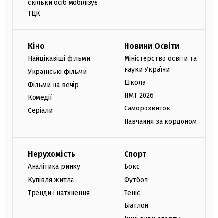
скільки осіб мобілізує
ТЦК
Кіно
Новини Освіти
Найцікавіші фільми
Міністерство освіти та
науки України
Українські фільми
Школа
Фільми на вечір
НМТ 2026
Комедії
Саморозвиток
Серіали
Навчання за кордоном
Нерухомість
Спорт
Аналітика ринку
Бокс
Купівля житла
Футбол
Тренди і натхнення
Теніс
Біатлон