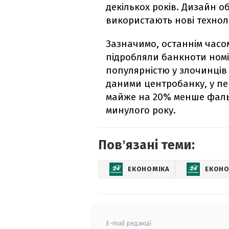
декількох років. Дизайн о
використають нові техноло
Зазначимо, останнім час
підробляли банкноти номін
популярністю у злочинців 
даними центробанку, у пе
майже на 20% менше фальш
минулого року.
Повʼязані теми:
ЕКОНОМІКА
ЕКОНО
E-mail редакції