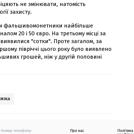
біцяють не змінювати, натомість
гії захисту.
ом фальшивомонетники найбільше
алом 20 і 50 євро. На третьому місці за
виявилися "сотки". Проте загалом, за
ршому півріччі цього року було виявлено
ивих грошей, ніж у другій половині
МІКА
Номер телефону:
Про нас
Політика