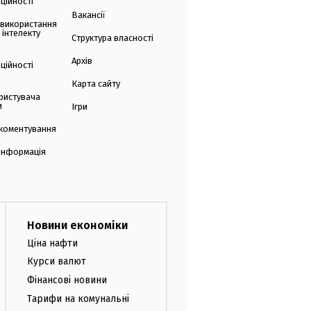
ційності
Вакансії
 використання
 інтелекту
Структура власності
Архів
ційності
Карта сайту
ристувача
и
Ігри
коментування
 інформація
Новини економіки
Ціна нафти
Курси валют
Фінансові новини
Тарифи на комунальні