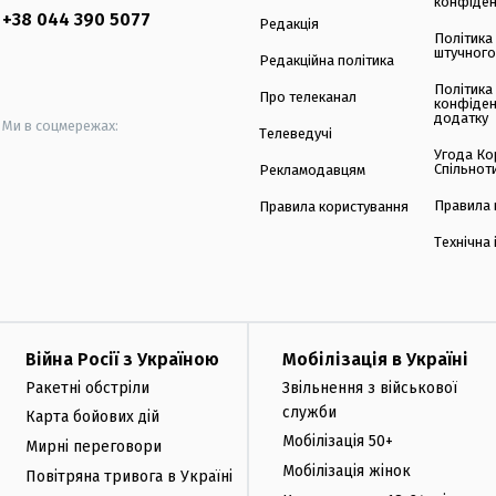
конфіден
+38 044 390 5077
Редакція
Політика
штучного
Редакційна політика
Політика
Про телеканал
конфіден
додатку
Ми в соцмережах:
Телеведучі
Угода Ко
Спільнот
Рекламодавцям
Правила 
Правила користування
Технічна
Війна Росії з Україною
Мобілізація в Україні
Ракетні обстріли
Звільнення з військової
служби
Карта бойових дій
Мобілізація 50+
Мирні переговори
Мобілізація жінок
Повітряна тривога в Україні