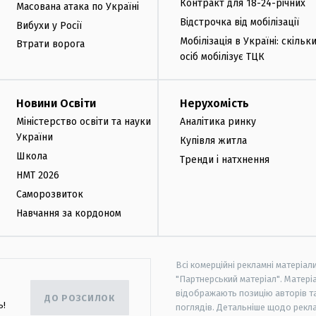
Контракт для 18-24-річних
Масована атака по Україні
Відстрочка від мобілізації
Вибухи у Росії
Мобілізація в Україні: скільк
Втрати ворога
осіб мобілізує ТЦК
Новини Освіти
Нерухомість
Міністерство освіти та науки
Аналітика ринку
України
Купівля житла
Школа
Тренди і натхнення
НМТ 2026
Саморозвиток
Навчання за кордоном
Всі комерційні рекламні матеріал
"Партнерський матеріал". Матеріа
відображають позицію авторів та 
ДО РОЗСИЛОК
ь!
поглядів. Детальніше щодо рекл