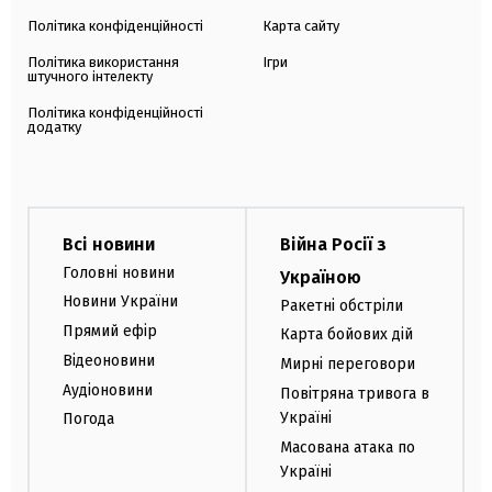
Політика конфіденційності
Карта сайту
Політика використання
Ігри
штучного інтелекту
Політика конфіденційності
додатку
Всі новини
Війна Росії з
Головні новини
Україною
Новини України
Ракетні обстріли
Прямий ефір
Карта бойових дій
Відеоновини
Мирні переговори
Аудіоновини
Повітряна тривога в
Україні
Погода
Масована атака по
Україні