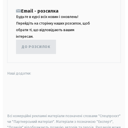
Email - розсилка
Будьте в курсі всіх новин і оновлень!
Перейдіть на сторінку наших розсилок, щоб
обрати ті, що відповідають вашим
інтересам.
ДО РОЗСИЛОК
Наші додатки:
android
apple
smart tv
samsung smart tv
Всі комерційні рекламні матеріали позначені словами "Спецпроєкт"
чи "Партнерський матеріал". Матеріали з позначкою "Експерт",
"Позиція" відображають позицію авторів та героїв. Редакція може