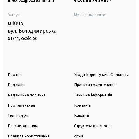
news24@24tv.com.ua
+38 044 390 5077
Ми тут:
Ми в соцмережах:
м.Київ
,
вул. Володимирська
офіс
61/11,
50
Про нас
Угода Користувача Спільноти
Редакція
Правила коментування
Редакційна політика
Технічна інформація
Про телеканал
Контакти
Телеведучі
Вакансії
Рекламодавцям
Структура власності
Правила користування
Архів