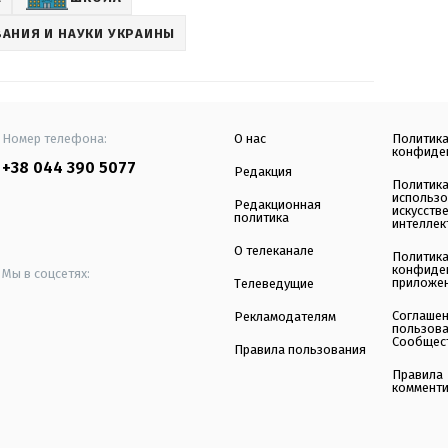
АНИЯ И НАУКИ УКРАИНЫ
Номер телефона:
О нас
Политик
конфиде
+38 044 390 5077
Редакция
Политик
использ
Редакционная
искусств
политика
интеллек
О телеканале
Политик
конфиде
Мы в соцсетях:
приложе
Телеведущие
Соглаше
Рекламодателям
пользов
Сообщес
Правила пользования
Правила
коммент