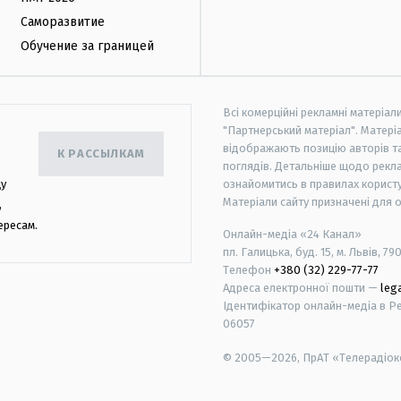
Саморазвитие
Обучение за границей
Всі комерційні рекламні матеріал
"Партнерський матеріал". Матеріа
відображають позицію авторів та 
К РАССЫЛКАМ
поглядів. Детальніше щодо рекл
цу
ознайомитись в правилах користу
Матеріали сайту призначені для 
,
ересам.
Онлайн-медіа «24 Канал»
пл. Галицька, буд. 15, м. Львів, 79
Телефон
+380 (32) 229-77-77
Адреса електронної пошти —
leg
Ідентифікатор онлайн-медіа в Реє
06057
© 2005—2026,
ПрАТ «Телерадіоко