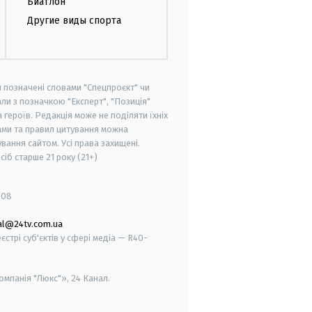
Биатлон
Другие виды спорта
и позначені словами "Спецпроєкт" чи
ли з позначкою "Експерт", "Позиція"
героїв. Редакція може не поділяти їхніх
ами та правил цитування можна
вання сайтом. Усі права захищені.
осіб старше
21 року (21+)
008
al@24tv.com.ua
стрі суб'єктів у сфері медіа — R40-
мпанія "Люкс"», 24 Канал.