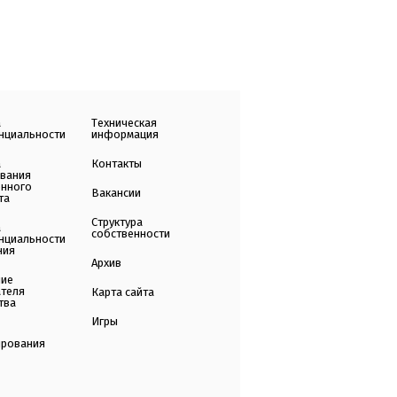
а
Техническая
нциальности
информация
а
Контакты
ования
енного
Вакансии
та
Структура
а
собственности
нциальности
ния
Архив
ние
ателя
Карта сайта
тва
Игры
ирования