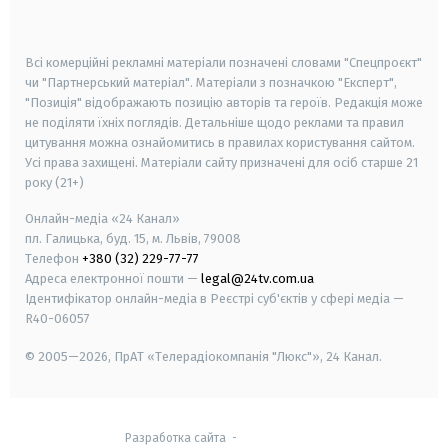
smart tv
samsung smart tv
Всі комерційні рекламні матеріали позначені словами "Спецпроєкт"
чи "Партнерський матеріал". Матеріали з позначкою "Експерт",
"Позиція" відображають позицію авторів та героїв. Редакція може
не поділяти їхніх поглядів. Детальніше щодо реклами та правил
цитування можна ознайомитись в правилах користування сайтом.
Усі права захищені.
Матеріали сайту призначені для осіб старше
21
року (21+)
Онлайн-медіа «24 Канал»
пл. Галицька, буд. 15, м. Львів, 79008
Телефон
+380 (32) 229-77-77
Адреса електронної пошти —
legal@24tv.com.ua
Ідентифікатор онлайн-медіа в Реєстрі суб'єктів у сфері медіа —
R40-06057
© 2005—2026,
ПрАТ «Телерадіокомпанія "Люкс"», 24 Канал.
Разработка сайта
-