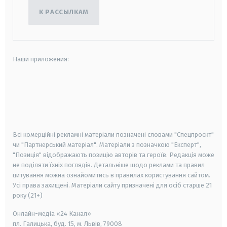
К РАССЫЛКАМ
Наши приложения:
android
apple
smart tv
samsung smart tv
Всі комерційні рекламні матеріали позначені словами "Спецпроєкт"
чи "Партнерський матеріал". Матеріали з позначкою "Експерт",
"Позиція" відображають позицію авторів та героїв. Редакція може
не поділяти їхніх поглядів. Детальніше щодо реклами та правил
цитування можна ознайомитись в правилах користування сайтом.
Усі права захищені.
Матеріали сайту призначені для осіб старше
21
року (21+)
Онлайн-медіа «24 Канал»
пл. Галицька, буд. 15, м. Львів, 79008