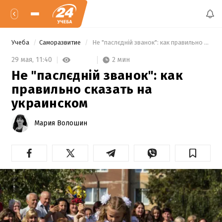
Учеба
Саморазвитие
 Не "паслєдній званок": как правильно сказать на украинском 
2 мин
29 мая,
11:40
Не "паслєдній званок": как
правильно сказать на
украинском
Мария Волошин