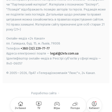
чи "Партнерський матеріал". Матеріали з позначкою "Експерт",
"Позиція" відображають позицію авторів та героїв. Редакція може
не поділяти їхніх поглядів. Детальніше щодо реклами та правил
цитування можна ознайомитись в правилах користування сайтом.
Усі права захищені.
Матеріали сайту призначені для осіб старше
21
року (21+)
Онлайн-медіа «24 Канал»
пл. Галицька, буд. 15, м. Львів, 79008
Телефон
+380 (32) 229-77-77
Адреса електронної пошти —
legal@24tv.com.ua
Ідентифікатор онлайн-медіа в Реєстрі суб'єктів у сфері медіа —
R40-06057
© 2005—2026,
ПрАТ «Телерадіокомпанія "Люкс"», 24 Канал.
Разработка сайта
-
24 Канал
TV
Игры
Погода
Кабинет