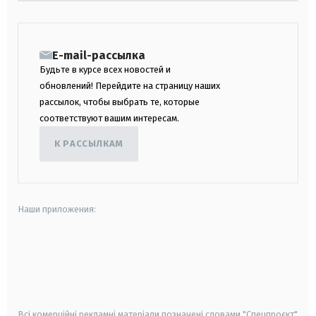
E-mail-рассылка
Будьте в курсе всех новостей и
обновлений! Перейдите на страницу наших
рассылок, чтобы выбрать те, которые
соответствуют вашим интересам.
К РАССЫЛКАМ
Наши приложения:
android
apple
smart tv
samsung smart tv
Всі комерційні рекламні матеріали позначені словами "Спецпроєкт"