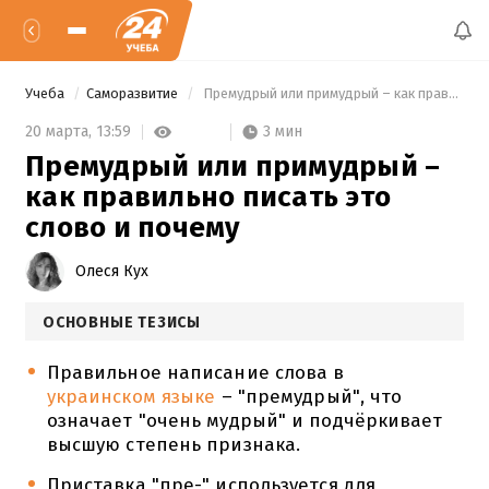
Учеба
Саморазвитие
 Премудрый или примудрый – как правильно писать это слово и почему 
3 мин
20 марта,
13:59
Премудрый или примудрый –
как правильно писать это
слово и почему
Олеся Кух
ОСНОВНЫЕ ТЕЗИСЫ
Правильное написание слова в
украинском языке
– "премудрый", что
означает "очень мудрый" и подчёркивает
высшую степень признака.
Приставка "пре-" используется для