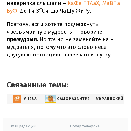
наверняка слышали –
КаФе ПТАаХ, МаВПа
БуФ
, Де Ти З'їСи Цю ЧаШу ЖиРу.
Поэтому, если хотите подчеркнуть
чрезвычайную мудрость – говорите
премудрый.
Но точно не заменяйте на –
мудрагеля, потому что это слово несет
другую коннотацию, разве что в шутку.
Связанные темы:
УЧЕБА
САМОРАЗВИТИЕ
УКРАИНСКИЙ ЯЗ
E-mail редакции
Номер телефона: