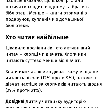
частіше вказано, що школярі стали
позичати їх один в одному та брати в
бібліотеці. Менше – книги отримані в
подарунок, куплені чи з домашньої
бібліотеки.
Хто читає найбільше
Цікавило дослідників і хто активніший
читач – хлопці чи дівчата. Хлопчики
читають суттєво менше від дівчат!
Хлопчики частіше за дівчат кажуть, що не
читають ніколи (12% проти 9%), натомість
дівчат частіше за хлопчиків читають щодня
(29% проти 21%).
Довідка!
Дитячу читацьку аудиторію
досліджували шляхом репрезентативного