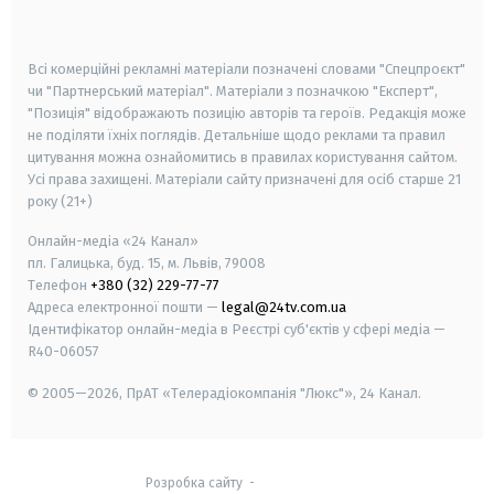
smart tv
samsung smart tv
Всі комерційні рекламні матеріали позначені словами "Спецпроєкт"
чи "Партнерський матеріал". Матеріали з позначкою "Експерт",
"Позиція" відображають позицію авторів та героїв. Редакція може
не поділяти їхніх поглядів. Детальніше щодо реклами та правил
цитування можна ознайомитись в правилах користування сайтом.
Усі права захищені.
Матеріали сайту призначені для осіб старше
21
року (21+)
Онлайн-медіа «24 Канал»
пл. Галицька, буд. 15, м. Львів, 79008
Телефон
+380 (32) 229-77-77
Адреса електронної пошти —
legal@24tv.com.ua
Ідентифікатор онлайн-медіа в Реєстрі суб'єктів у сфері медіа —
R40-06057
© 2005—2026,
ПрАТ «Телерадіокомпанія "Люкс"», 24 Канал.
Розробка сайту
-