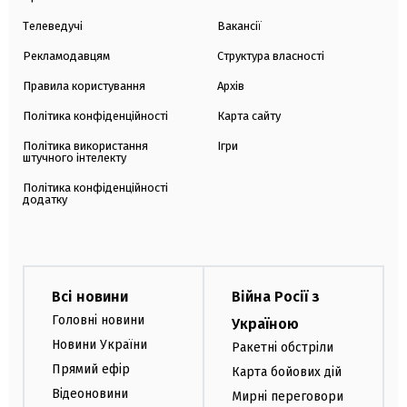
Телеведучі
Вакансії
Рекламодавцям
Структура власності
Правила користування
Архів
Політика конфіденційності
Карта сайту
Політика використання
Ігри
штучного інтелекту
Політика конфіденційності
додатку
Всі новини
Війна Росії з
Головні новини
Україною
Новини України
Ракетні обстріли
Прямий ефір
Карта бойових дій
Відеоновини
Мирні переговори