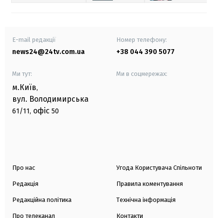
E-mail редакції
Номер телефону:
news24@24tv.com.ua
+38 044 390 5077
Ми тут:
Ми в соцмережах:
м.Київ
,
вул. Володимирська
офіс
61/11,
50
Про нас
Угода Користувача Спільноти
Редакція
Правила коментування
Редакційна політика
Технічна інформація
Про телеканал
Контакти