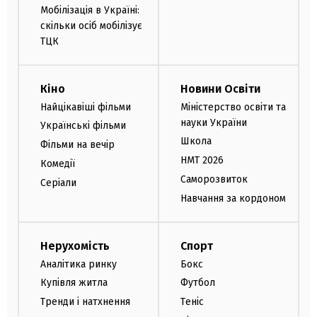
Мобілізація в Україні:
скільки осіб мобілізує
ТЦК
Кіно
Новини Освіти
Найцікавіші фільми
Міністерство освіти та
науки України
Українські фільми
Школа
Фільми на вечір
НМТ 2026
Комедії
Саморозвиток
Серіали
Навчання за кордоном
Нерухомість
Спорт
Аналітика ринку
Бокс
Купівля житла
Футбол
Тренди і натхнення
Теніс