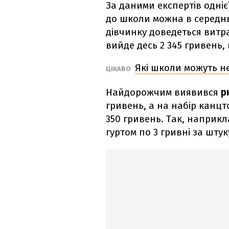
За даними експертів одніє
до школи можна в середнь
дівчинку доведеться витра
вийде десь 2 345 гривень,
Які школи можуть не
ЦІКАВО
Найдорожчим виявився
р
гривень, а на набір канц
350 гривень. Так, наприк
гуртом по 3 гривні за штук