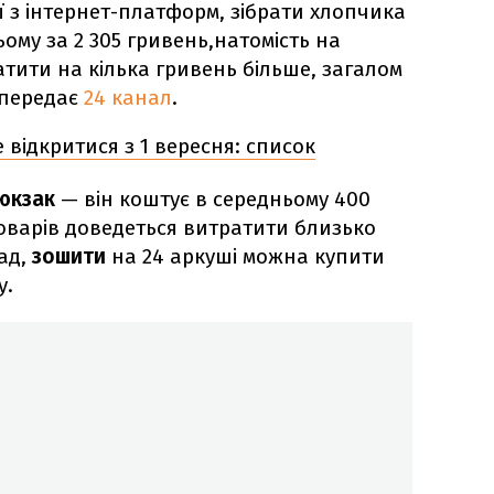
ї з інтернет-платформ, зібрати хлопчика
ому за 2 305 гривень,натомість на
тити на кілька гривень більше, загалом
 передає
24 канал
.
 відкритися з 1 вересня: список
юкзак
— він коштує в середньому 400
товарів доведеться витратити близько
лад,
зошити
на 24 аркуші можна купити
у.