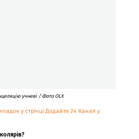
нцеляцію учневі / Фото OLX
падок у стрічці
Додайте 24 Канал у
школярів?