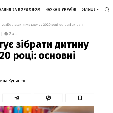
ЧАННЯ ЗА КОРДОНОМ
НАУКА В УКРАЇНІ
БІЛЬШЕ
штує зібрати дитину в школу у 2020 році: основні витрати 
2 хв
тує зібрати дитину
20 році: основні
рина Кунинець