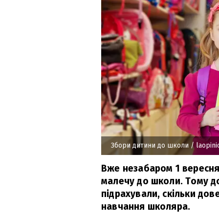
Збори дитини до школи
/ laopini
Вже незабаром 1 вересня
малечу до школи. Тому д
підрахували, скільки дов
навчання школяра.