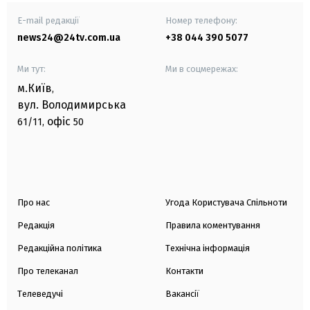
E-mail редакції
Номер телефону:
news24@24tv.com.ua
+38 044 390 5077
Ми тут:
Ми в соцмережах:
м.Київ
,
вул. Володимирська
офіс
61/11,
50
Про нас
Угода Користувача Спільноти
Редакція
Правила коментування
Редакційна політика
Технічна інформація
Про телеканал
Контакти
Телеведучі
Вакансії