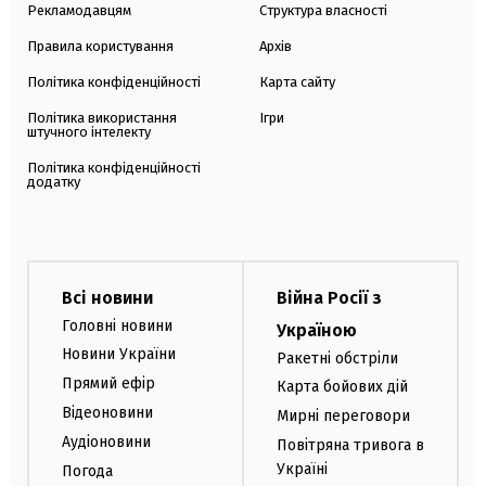
Рекламодавцям
Структура власності
Правила користування
Архів
Політика конфіденційності
Карта сайту
Політика використання
Ігри
штучного інтелекту
Політика конфіденційності
додатку
Всі новини
Війна Росії з
Головні новини
Україною
Новини України
Ракетні обстріли
Прямий ефір
Карта бойових дій
Відеоновини
Мирні переговори
Аудіоновини
Повітряна тривога в
Україні
Погода