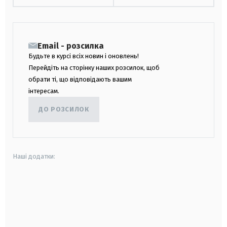
Email - розсилка
Будьте в курсі всіх новин і оновлень!
Перейдіть на сторінку наших розсилок, щоб
обрати ті, що відповідають вашим
інтересам.
ДО РОЗСИЛОК
Наші додатки:
android
apple
smart tv
samsung smart tv