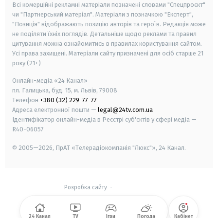
Всі комерційні рекламні матеріали позначені словами "Спецпроєкт"
чи "Партнерський матеріал". Матеріали з позначкою "Експерт",
"Позиція" відображають позицію авторів та героїв. Редакція може
не поділяти їхніх поглядів. Детальніше щодо реклами та правил
цитування можна ознайомитись в правилах користування сайтом.
Усі права захищені.
Матеріали сайту призначені для осіб старше
21
року (21+)
Онлайн-медіа «24 Канал»
пл. Галицька, буд. 15, м. Львів, 79008
Телефон
+380 (32) 229-77-77
Адреса електронної пошти —
legal@24tv.com.ua
Ідентифікатор онлайн-медіа в Реєстрі суб'єктів у сфері медіа —
R40-06057
© 2005—2026,
ПрАТ «Телерадіокомпанія "Люкс"», 24 Канал.
Розробка сайту
-
24 Канал
TV
Ігри
Погода
Кабінет