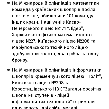
На Міжнародній олімпіаді з математики
команда українських школярів посіла
шосте місце, обійшовши 101 команду з
інших країн. Наші учні з Києво-
Печерського ліцею №171 “Лідер”,
Харківського фізико-математичного
ліцею №27, Київського ліцею №208 та
Маріупольського технічного ліцею
здобули три золота, два срібла та одну
бронзу.
На Міжнародній олімпіаді з інформатики
школярі з Кременчуцького ліцею “Політ”,
Київського ліцею №208 та
Коростишівського НВК “Загальноосвітня
школа І-ІІ ступенів - ліцей
інформаційних технологій” отримали
одну золоту і дві срібні медалі.