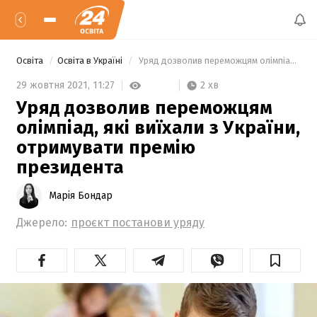
Освіта
Освіта в Україні
 Уряд дозволив переможцям олімпіад, які виїхали з України, отримувати премію президента 
2 хв
29 жовтня 2021,
11:27
Уряд дозволив переможцям
олімпіад, які виїхали з України,
отримувати премію
президента
Марія Бондар
Джерело:
проєкт постанови уряду