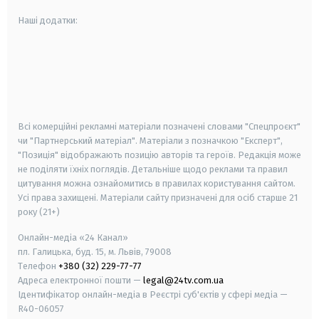
Наші додатки:
android
apple
smart tv
samsung smart tv
Всі комерційні рекламні матеріали позначені словами "Спецпроєкт"
чи "Партнерський матеріал". Матеріали з позначкою "Експерт",
"Позиція" відображають позицію авторів та героїв. Редакція може
не поділяти їхніх поглядів. Детальніше щодо реклами та правил
цитування можна ознайомитись в правилах користування сайтом.
Усі права захищені.
Матеріали сайту призначені для осіб старше
21
року (21+)
Онлайн-медіа «24 Канал»
пл. Галицька, буд. 15, м. Львів, 79008
Телефон
+380 (32) 229-77-77
Адреса електронної пошти —
legal@24tv.com.ua
Ідентифікатор онлайн-медіа в Реєстрі суб'єктів у сфері медіа —
R40-06057