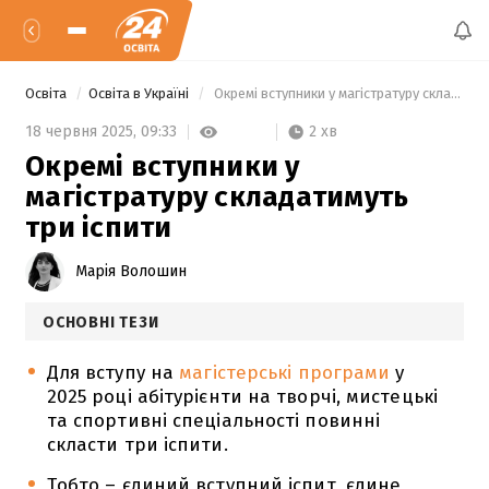
Освіта
Освіта в Україні
 Окремі вступники у магістратуру складатимуть три іспити 
2 хв
18 червня 2025,
09:33
Окремі вступники у
магістратуру складатимуть
три іспити
Марія Волошин
ОСНОВНІ ТЕЗИ
Для вступу на
магістерські програми
у
2025 році абітурієнти на творчі, мистецькі
та спортивні спеціальності повинні
скласти три іспити.
Тобто – єдиний вступний іспит, єдине