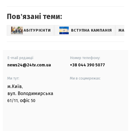
Повʼязані теми:
АБІТУРІЄНТИ
ВСТУПНА КАМПАНІЯ
МАГІ
E-mail редакції
Номер телефону:
news24@24tv.com.ua
+38 044 390 5077
Ми тут:
Ми в соцмережах:
м.Київ
,
вул. Володимирська
офіс
61/11,
50