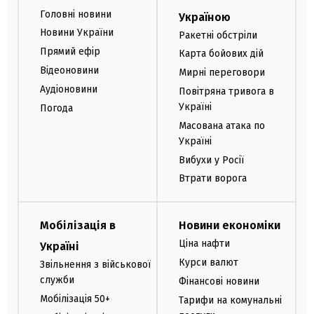
Головні новини
Україною
Новини України
Ракетні обстріли
Прямий ефір
Карта бойових дій
Відеоновини
Мирні переговори
Аудіоновини
Повітряна тривога в
Україні
Погода
Масована атака по
Україні
Вибухи у Росії
Втрати ворога
Мобілізація в
Новини економіки
Ціна нафти
Україні
Курси валют
Звільнення з військової
служби
Фінансові новини
Мобілізація 50+
Тарифи на комунальні