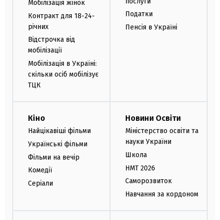
послуги
Мобілізація жінок
Податки
Контракт для 18-24-
річних
Пенсія в Україні
Відстрочка від
мобілізації
Мобілізація в Україні:
скільки осіб мобілізує
ТЦК
Кіно
Новини Освіти
Найцікавіші фільми
Міністерство освіти та
науки України
Українські фільми
Школа
Фільми на вечір
НМТ 2026
Комедії
Саморозвиток
Серіали
Навчання за кордоном