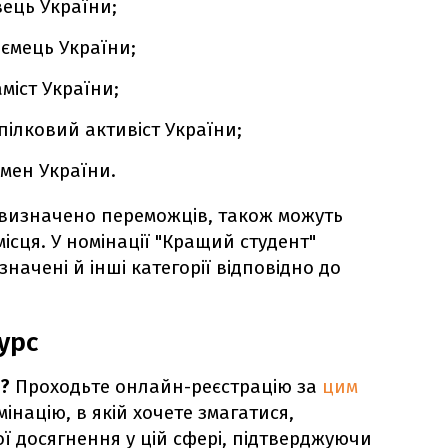
ець України;
ємець України;
міст України;
ілковий активіст України;
мен України.
е визначено переможців, також можуть
місця. У номінації "Кращий студент"
начені й інші категорії відповідно до
урс
і?
Проходьте онлайн-реєстрацію за
цим
інацію, в якій хочете змагатися,
ої досягнення у цій сфері, підтверджуючи