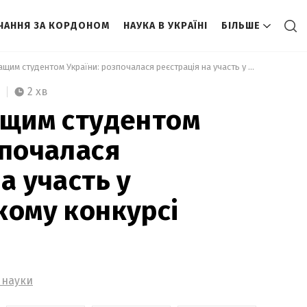
ЧАННЯ ЗА КОРДОНОМ
НАУКА В УКРАЇНІ
БІЛЬШЕ
 Як стати кращим студентом України: розпочалася реєстрація на участь у всеукраїнському конкурсі 
2 хв
ащим студентом
зпочалася
а участь у
кому конкурсі
і науки