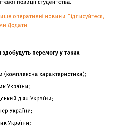
євої позиції студентства.
лише оперативні новини
Підписуйтеся,
ими
Додати
 здобудуть перемогу у таких
и (комплексна характеристика);
ик України;
ський діяч України;
ер України;
ик України;