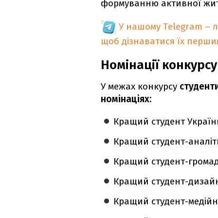
формуванню активної житт
У нашому Telegram – 
щоб дізнаватися їх перш
Номінації конкурсу
У межах конкурсу
студенти
номінаціях:
Кращий студент Україн
Кращий студент-аналіт
Кращий студент-громад
Кращий студент-дизайн
Кращий студент-медійн