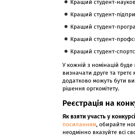
Кращий студент-науков
Кращий студент-підпри
Кращий студент-програ
Кращий студент-профсп
Кращий студент-спортс
У кожній з номінацій буд
визначати друге та третє 
додатково можуть бути виз
рішення оргкомітету.
Реєстрація на конк
Як взяти участь у конкурс
посиланням
, обирайте ном
неодмінно вказуйте всі св