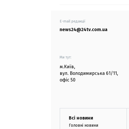
E-mail редакції
news24@24tv.com.ua
Ми тут:
м.Київ
,
вул. Володимирська
61/11,
офіс
50
Всі новини
Головні новини