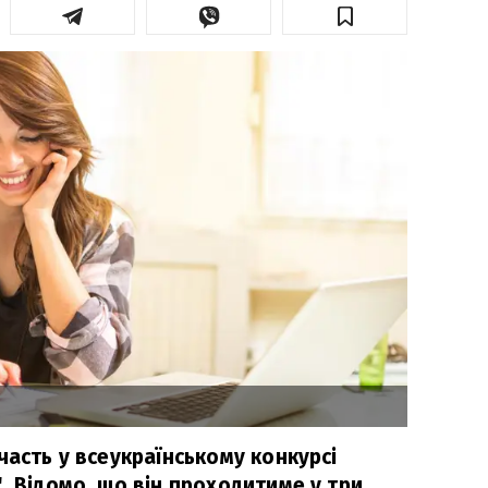
часть у всеукраїнському конкурсі
. Відомо, що він проходитиме у три