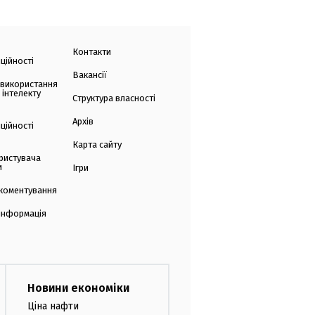
Контакти
ційності
Вакансії
 використання
 інтелекту
Структура власності
Архів
ційності
Карта сайту
ристувача
и
Ігри
коментування
 інформація
Новини економіки
Ціна нафти