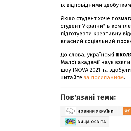
їх відповідними здобутка
Якщо студент хоче позмага
студент України" в компле
підготувати креативну ві
власний соціальний проєк
До слова, українські
школя
Малої академії наук взял
шоу INOVA 2021 та здобули
читайте
за посиланням
.
Повʼязані теми:
НОВИНИ УКРАЇНИ
ВИЩА ОСВІТА