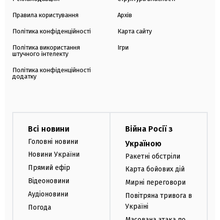
Правила користування
Архів
Політика конфіденційності
Карта сайту
Політика використання
Ігри
штучного інтелекту
Політика конфіденційності
додатку
Всі новини
Війна Росії з
Головні новини
Україною
Новини України
Ракетні обстріли
Прямий ефір
Карта бойових дій
Відеоновини
Мирні переговори
Аудіоновини
Повітряна тривога в
Україні
Погода
Масована атака по