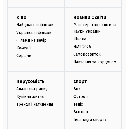
Кіно
Новини Освіти
Найцікавіші фільми
Міністерство освіти та
науки України
Українські фільми
Школа
Фільми на вечір
НМТ 2026
Комедії
Саморозвиток
Серіали
Навчання за кордоном
Нерухомість
Спорт
Аналітика ринку
Бокс
Купівля житла
Футбол
Тренди і натхнення
Теніс
Біатлон
Інші види спорту