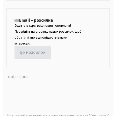
Email - розсилка
Будьте в курсі всіх новин і оновлень!
Перейдіть на сторінку наших розсилок, щоб
обрати ті, що відповідають вашим
інтересам.
ДО РОЗСИЛОК
Наші додатки:
android
apple
smart tv
samsung smart tv
Всі комерційні рекламні матеріали позначені словами "Спецпроєкт"