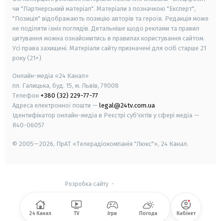
чи "Партнерський матеріал". Матеріали з позначкою "Експерт",
"Позиція" відображають позицію авторів та героїв. Редакція може
не поділяти їхніх поглядів. Детальніше щодо реклами та правил
цитування можна ознайомитись в правилах користування сайтом.
Усі права захищені.
Матеріали сайту призначені для осіб старше
21
року (21+)
Онлайн-медіа «24 Канал»
пл. Галицька, буд. 15, м. Львів, 79008
Телефон
+380 (32) 229-77-77
Адреса електронної пошти —
legal@24tv.com.ua
Ідентифікатор онлайн-медіа в Реєстрі суб'єктів у сфері медіа —
R40-06057
© 2005—2026,
ПрАТ «Телерадіокомпанія "Люкс"», 24 Канал.
Розробка сайту
-
24 Канал
TV
Ігри
Погода
Кабінет