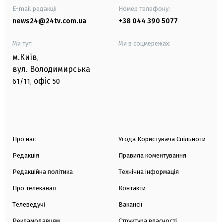
E-mail редакції
Номер телефону:
news24@24tv.com.ua
+38 044 390 5077
Ми тут:
Ми в соцмережах:
м.Київ
,
вул. Володимирська
офіс
61/11,
50
Про нас
Угода Користувача Спільноти
Редакція
Правила коментування
Редакційна політика
Технічна інформація
Про телеканал
Контакти
Телеведучі
Вакансії
Рекламодавцям
Структура власності