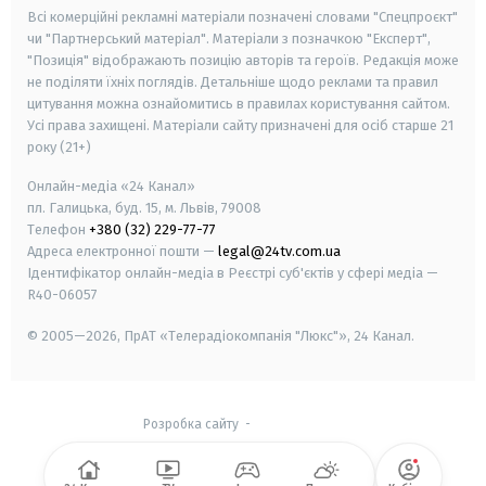
Всі комерційні рекламні матеріали позначені словами "Спецпроєкт"
чи "Партнерський матеріал". Матеріали з позначкою "Експерт",
"Позиція" відображають позицію авторів та героїв. Редакція може
не поділяти їхніх поглядів. Детальніше щодо реклами та правил
цитування можна ознайомитись в правилах користування сайтом.
Усі права захищені.
Матеріали сайту призначені для осіб старше
21
року (21+)
Онлайн-медіа «24 Канал»
пл. Галицька, буд. 15, м. Львів, 79008
Телефон
+380 (32) 229-77-77
Адреса електронної пошти —
legal@24tv.com.ua
Ідентифікатор онлайн-медіа в Реєстрі суб'єктів у сфері медіа —
R40-06057
© 2005—2026,
ПрАТ «Телерадіокомпанія "Люкс"», 24 Канал.
Розробка сайту
-