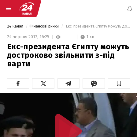
24 Канал
Фінансові ринки
 Екс-президента Єгипту можуть достроково звільнити з-під варти 
1 хв
24 червня 2012,
16:25
Екс-президента Єгипту можуть
достроково звільнити з-під
варти