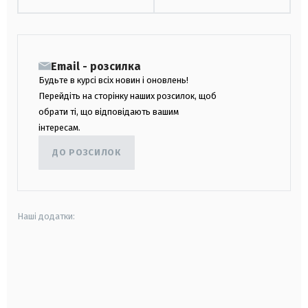
Email - розсилка
Будьте в курсі всіх новин і оновлень!
Перейдіть на сторінку наших розсилок, щоб
обрати ті, що відповідають вашим
інтересам.
ДО РОЗСИЛОК
Наші додатки:
android
apple
smart tv
samsung smart tv