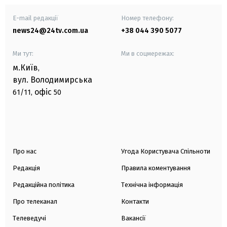
E-mail редакції
Номер телефону:
news24@24tv.com.ua
+38 044 390 5077
Ми тут:
Ми в соцмережах:
м.Київ
,
вул. Володимирська
офіс
61/11,
50
Про нас
Угода Користувача Спільноти
Редакція
Правила коментування
Редакційна політика
Технічна інформація
Про телеканал
Контакти
Телеведучі
Вакансії