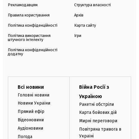
Рекламодавцям
Структура власності
Правила користування
Архів
Політика конфіденційності
Карта сайту
Політика використання
Ігри
штучного інтелекту
Політика конфіденційності
додатку
Всі новини
Війна Росії з
Головні новини
Україною
Новини України
Ракетні обстріли
Прямий ефір
Карта бойових дій
Відеоновини
Мирні переговори
Аудіоновини
Повітряна тривога в
Україні
Погода