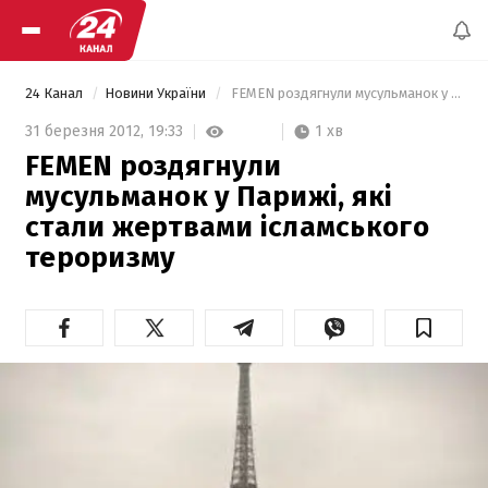
24 Канал
Новини України
 FEMEN роздягнули мусульманок у Парижі, які стали жертвами ісламського тероризму 
1 хв
31 березня 2012,
19:33
FEMEN роздягнули
мусульманок у Парижі, які
стали жертвами ісламського
тероризму