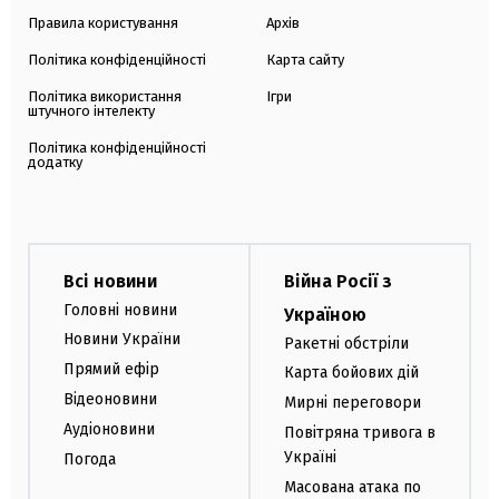
Правила користування
Архів
Політика конфіденційності
Карта сайту
Політика використання
Ігри
штучного інтелекту
Політика конфіденційності
додатку
Всі новини
Війна Росії з
Головні новини
Україною
Новини України
Ракетні обстріли
Прямий ефір
Карта бойових дій
Відеоновини
Мирні переговори
Аудіоновини
Повітряна тривога в
Україні
Погода
Масована атака по