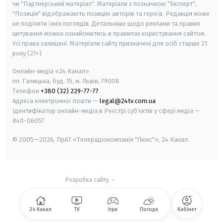
чи "Партнерський матеріал". Матеріали з позначкою "Експерт",
"Позиція" відображають позицію авторів та героїв. Редакція може
не поділяти їхніх поглядів. Детальніше щодо реклами та правил
цитування можна ознайомитись в правилах користування сайтом.
Усі права захищені.
Матеріали сайту призначені для осіб старше
21
року (21+)
Онлайн-медіа «24 Канал»
пл. Галицька, буд. 15, м. Львів, 79008
Телефон
+380 (32) 229-77-77
Адреса електронної пошти —
legal@24tv.com.ua
Ідентифікатор онлайн-медіа в Реєстрі суб'єктів у сфері медіа —
R40-06057
© 2005—2026,
ПрАТ «Телерадіокомпанія "Люкс"», 24 Канал.
Розробка сайту
-
24 Канал
TV
Ігри
Погода
Кабінет