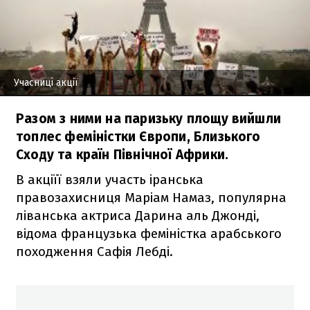
Учасниці акції
Разом з ними на паризьку площу вийшли
топлес феміністки Європи, Близького
Сходу та країн Північної Африки.
В акціїї взяли участь іранська
правозахисниця Маріам Намаз, популярна
ліванська актриса Дарина аль Джонді,
відома французька феміністка арабського
походження Сафія Лебді.