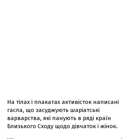
На тілах і плакатах активісток написані
гасла, що засуджують шаріатські
варварства, які панують в ряді країн
Близького Сходу щодо дівчаток і жінок.