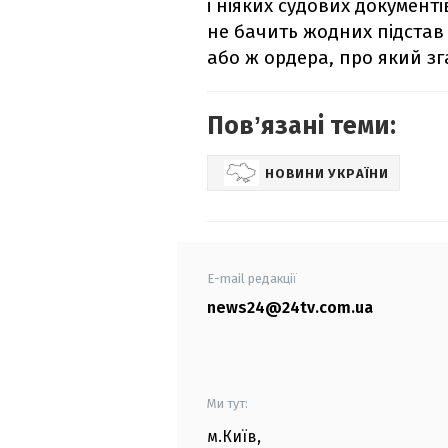
і ніяких судових документ
не бачить жодних підстав
або ж ордера, про який зг
Повʼязані теми:
НОВИНИ УКРАЇНИ
E-mail редакції
news24@24tv.com.ua
Ми тут:
м.Київ
,