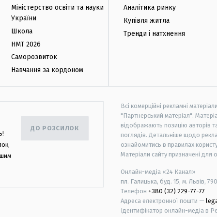
Міністерство освіти та науки
Аналітика ринку
України
Купівля житла
Школа
Тренди і натхнення
НМТ 2026
Саморозвиток
Навчання за кордоном
Всі комерційні рекламні матеріал
"Партнерський матеріал". Матеріа
відображають позицію авторів та 
ДО РОЗСИЛОК
ь!
поглядів. Детальніше щодо рекл
лок,
ознайомитись в правилах користу
Матеріали сайту призначені для 
ашим
Онлайн-медіа «24 Канал»
пл. Галицька, буд. 15, м. Львів, 79
Телефон
+380 (32) 229-77-77
Адреса електронної пошти —
leg
Ідентифікатор онлайн-медіа в Реє