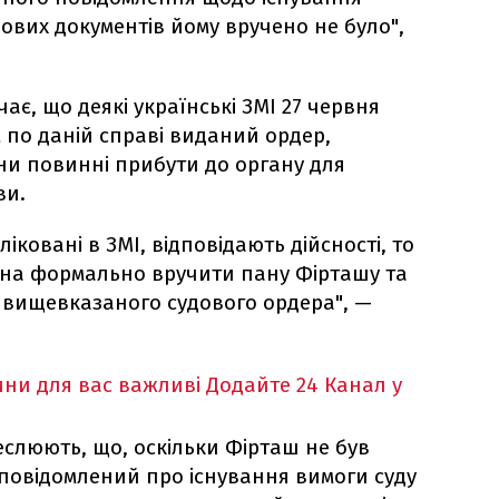
удових документів йому вручено не було",
ає, що деякі українські ЗМІ 27 червня
 по даній справі виданий ордер,
они повинні прибути до органу для
ви.
іковані в ЗМІ, відповідають дійсності, то
ана формально вручити пану Фірташу та
 вищевказаного судового ордера", —
ни для вас важливі
Додайте 24 Канал у
еслюють, що, оскільки Фірташ не був
повідомлений про існування вимоги суду