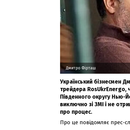
Дмитро Фірташ
Український бізнесмен Д
трейдера RosUkrEnergo, ч
Південного округу Нью-Й
виключно зі ЗМІ і не от
про процес.
Про це повідомляє прес-с