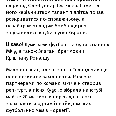
форвард Оле-Гуннар Сульшер. Саме під
його керівництвом талант підлітка почав
розкриватися по-справжньому, а
незабаром молодим бомбардиром
зацікавилися клуби з усієї Європи.
Цікаво!
Кумирами футболіста були іспанець
Мічу, а також Златан Ібрагімович і
Кріштіану Роналду.
Мало хто знає, але в юності Голанд мав ще
одне незвичне захоплення. Разом із
партнерами по команді U-17 він створив
реп-гурт, а пісня Kygo Jo зібрала на ютубі
майже 20 мільйонів переглядів і досі
залишається одним із найвідоміших
футбольних мемів Норвегії.