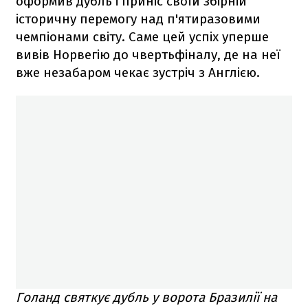
оформив дубль і приніс своїй збірній
історичну перемогу над п'ятиразовими
чемпіонами світу. Саме цей успіх уперше
вивів Норвегію до чвертьфіналу, де на неї
вже незабаром чекає зустріч з Англією.
Голанд святкує дубль у ворота Бразилії на