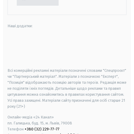
Наші додатки:
android
apple
smart tv
samsung smart tv
Всі комерційні рекламні матеріали позначені словами "Спецпроєкт"
чи "Партнерський матеріал". Матеріали з позначкою "Експерт",
"Позиція" відображають позицію авторів та героїв. Редакція може
не поділяти їхніх поглядів. Детальніше щодо реклами та правил
цитування можна ознайомитись в правилах користування сайтом.
Усі права захищені.
Матеріали сайту призначені для осіб старше
21
року (21+)
Онлайн-медіа «24 Канал»
пл. Галицька, буд. 15, м. Львів, 79008
Телефон
+380 (32) 229-77-77