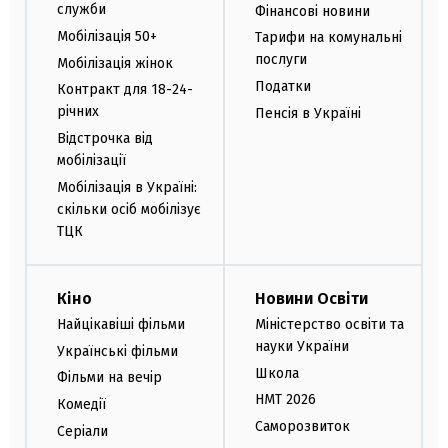
служби
Фінансові новини
Мобілізація 50+
Тарифи на комунальні
послуги
Мобілізація жінок
Податки
Контракт для 18-24-
річних
Пенсія в Україні
Відстрочка від
мобілізації
Мобілізація в Україні:
скільки осіб мобілізує
ТЦК
Кіно
Новини Освіти
Найцікавіші фільми
Міністерство освіти та
науки України
Українські фільми
Школа
Фільми на вечір
НМТ 2026
Комедії
Саморозвиток
Серіали