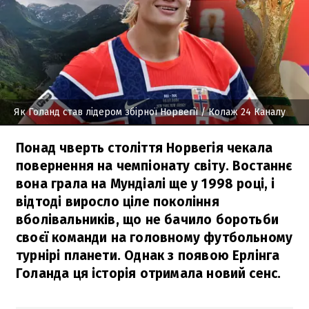
Як Голанд став лідером збірної Норвегії
/ Колаж 24 Каналу
Понад чверть століття Норвегія чекала
повернення на чемпіонату світу. Востаннє
вона грала на Мундіалі ще у 1998 році, і
відтоді виросло ціле покоління
вболівальників, що не бачило боротьби
своєї команди на головному футбольному
турнірі планети. Однак з появою Ерлінга
Голанда ця історія отримала новий сенс.