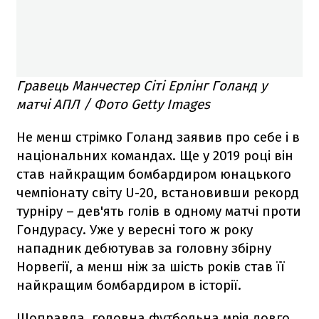
Гравець Манчестер Сіті Ерлінг Голанд у
матчі АПЛ / Фото Getty Images
Не менш стрімко Голанд заявив про себе і в
національних командах. Ще у 2019 році він
став найкращим бомбардиром юнацького
чемпіонату світу U-20, встановивши рекорд
турніру – дев'ять голів в одному матчі проти
Гондурасу. Уже у вересні того ж року
нападник дебютував за головну збірну
Норвегії, а менш ніж за шість років став її
найкращим бомбардиром в історії.
Щоправда, головна футбольна мрія довго