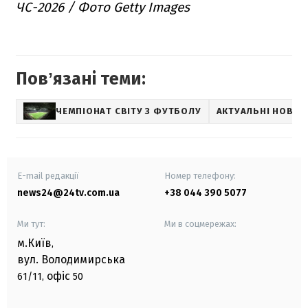
ЧС-2026 / Фото Getty Images
Повʼязані теми:
ЧЕМПІОНАТ СВІТУ З ФУТБОЛУ
АКТУАЛЬНІ НОВИН
E-mail редакції
Номер телефону:
news24@24tv.com.ua
+38 044 390 5077
Ми тут:
Ми в соцмережах:
м.Київ
,
вул. Володимирська
офіс
61/11,
50