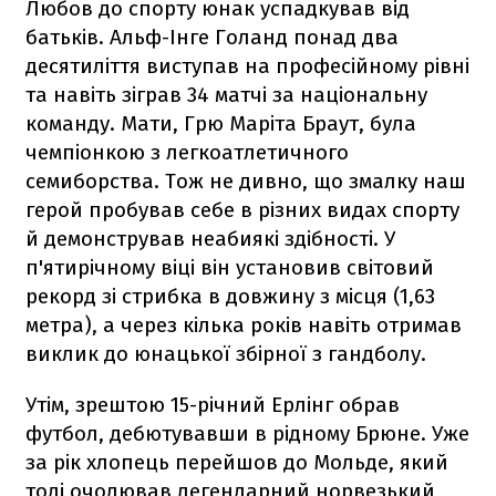
Любов до спорту юнак успадкував від
батьків. Альф-Інге Голанд понад два
десятиліття виступав на професійному рівні
та навіть зіграв 34 матчі за національну
команду. Мати, Грю Маріта Браут, була
чемпіонкою з легкоатлетичного
семиборства. Тож не дивно, що змалку наш
герой пробував себе в різних видах спорту
й демонстрував неабиякі здібності. У
п'ятирічному віці він установив світовий
рекорд зі стрибка в довжину з місця (1,63
метра), а через кілька років навіть отримав
виклик до юнацької збірної з гандболу.
Утім, зрештою 15-річний Ерлінг обрав
футбол, дебютувавши в рідному Брюне. Уже
за рік хлопець перейшов до Мольде, який
тоді очолював легендарний норвезький