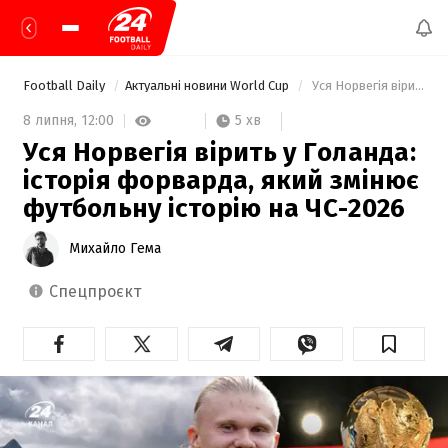
Football Daily
Актуальні новини World Cup
 Уся Норвегія вірить у Голанда: історія форварда, який змінює футбольну історію на ЧС-2026 
5 хв
8 липня,
12:00
Уся Норвегія вірить у Голанда:
історія форварда, який змінює
футбольну історію на ЧС-2026
Михайло Гема
спецпроєкт