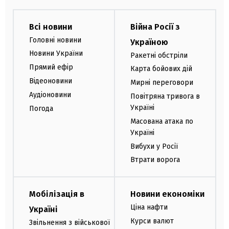
Всі новини
Війна Росії з
Головні новини
Україною
Новини України
Ракетні обстріли
Прямий ефір
Карта бойових дій
Відеоновини
Мирні переговори
Аудіоновини
Повітряна тривога в
Україні
Погода
Масована атака по
Україні
Вибухи у Росії
Втрати ворога
Мобілізація в
Новини економіки
Ціна нафти
Україні
Курси валют
Звільнення з військової