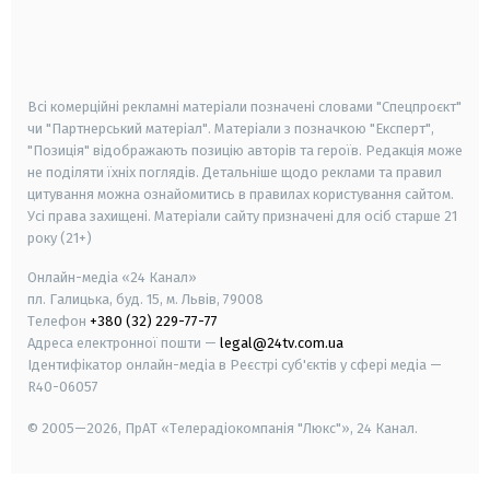
android
apple
smart tv
samsung smart tv
Всі комерційні рекламні матеріали позначені словами "Спецпроєкт"
чи "Партнерський матеріал". Матеріали з позначкою "Експерт",
"Позиція" відображають позицію авторів та героїв. Редакція може
не поділяти їхніх поглядів. Детальніше щодо реклами та правил
цитування можна ознайомитись в правилах користування сайтом.
Усі права захищені.
Матеріали сайту призначені для осіб старше
21
року (21+)
Онлайн-медіа «24 Канал»
пл. Галицька, буд. 15, м. Львів, 79008
Телефон
+380 (32) 229-77-77
Адреса електронної пошти —
legal@24tv.com.ua
Ідентифікатор онлайн-медіа в Реєстрі суб'єктів у сфері медіа —
R40-06057
© 2005—2026,
ПрАТ «Телерадіокомпанія "Люкс"», 24 Канал.