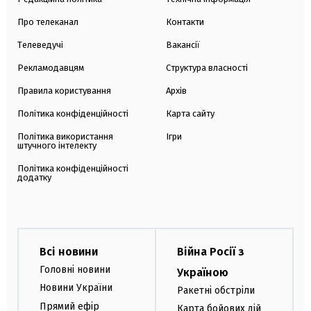
Про телеканал
Контакти
Телеведучі
Вакансії
Рекламодавцям
Структура власності
Правила користування
Архів
Політика конфіденційності
Карта сайту
Політика використання
Ігри
штучного інтелекту
Політика конфіденційності
додатку
Всі новини
Війна Росії з
Головні новини
Україною
Новини України
Ракетні обстріли
Прямий ефір
Карта бойових дій