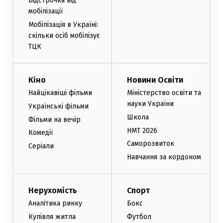
Відстрочка від
мобілізації
Мобілізація в Україні:
скільки осіб мобілізує
ТЦК
Кіно
Новини Освіти
Найцікавіші фільми
Міністерство освіти та
науки України
Українські фільми
Школа
Фільми на вечір
НМТ 2026
Комедії
Саморозвиток
Серіали
Навчання за кордоном
Нерухомість
Спорт
Аналітика ринку
Бокс
Купівля житла
Футбол