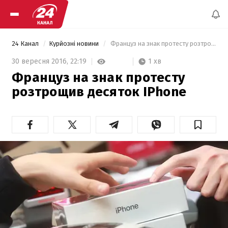
24 Канал
Курйозні новини
 Француз на знак протесту розтрощив десяток ІPhone 
1 хв
30 вересня 2016,
22:19
Француз на знак протесту
розтрощив десяток ІPhone