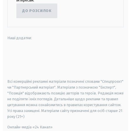
інтересам.
ДО РОЗСИЛОК
Наші додатки:
android
apple
smart tv
samsung smart tv
Всі комерційні рекламні матеріали позначені словами "Спецпроєкт"
чи "Партнерський матеріал". Матеріали з позначкою "Експерт",
"Позиція" відображають позицію авторів та героїв. Редакція може
не поділяти їхніх поглядів. Детальніше щодо реклами та правил
цитування можна ознайомитись в правилах користування сайтом.
Усі права захищені.
Матеріали сайту призначені для осіб старше
21
року (21+)
Онлайн-медіа «24 Канал»